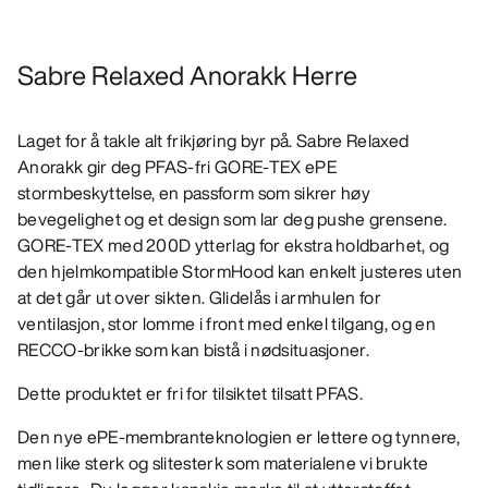
Sabre Relaxed Anorakk Herre
Laget for å takle alt frikjøring byr på. Sabre Relaxed
Anorakk gir deg PFAS-fri GORE-TEX ePE
stormbeskyttelse, en passform som sikrer høy
bevegelighet og et design som lar deg pushe grensene.
GORE-TEX med 200D ytterlag for ekstra holdbarhet, og
den hjelmkompatible StormHood kan enkelt justeres uten
at det går ut over sikten. Glidelås i armhulen for
ventilasjon, stor lomme i front med enkel tilgang, og en
RECCO-brikke som kan bistå i nødsituasjoner.
Dette produktet er fri for tilsiktet tilsatt PFAS.
Den nye ePE-membranteknologien er lettere og tynnere,
men like sterk og slitesterk som materialene vi brukte