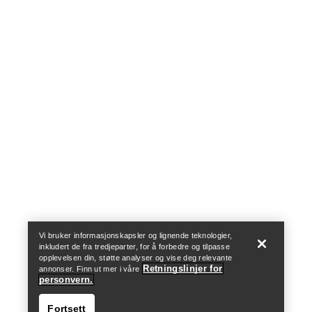
Help
Vi bruker informasjonskapsler og lignende teknologier,
inkludert de fra tredjeparter, for å forbedre og tilpasse
opplevelsen din, støtte analyser og vise deg relevante
Retningslinjer for
annonser. Finn ut mer i våre
personvern.
Fortsett