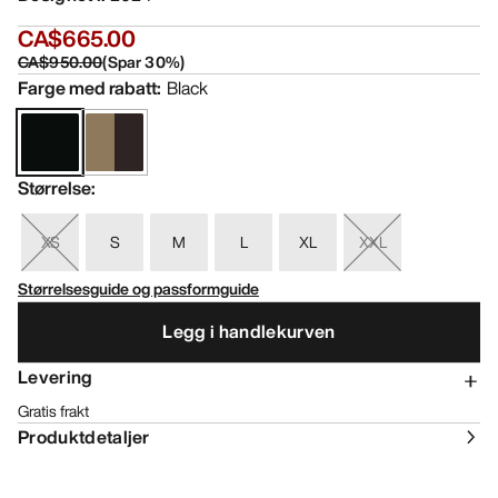
CA$665.00
CA$950.00
(
Spar
30
%)
Farge med rabatt
:
Black
Størrelse
:
XS
S
M
L
XL
XXL
Størrelsesguide og passformguide
Legg i handlekurven
Levering
Gratis frakt
Produktdetaljer