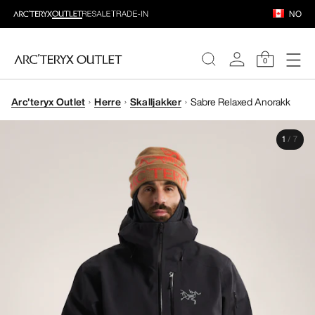
NO
0
Arc'teryx Outlet
Herre
Skalljakker
Sabre Relaxed Anorakk
DAMER
1
/
7
HERRER