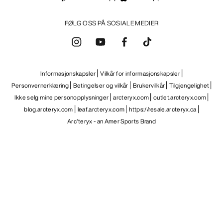
FØLG OSS PÅ SOSIALE MEDIER
Informasjonskapsler
Vilkår for informasjonskapsler
Personvernerklæring
Betingelser og vilkår
Brukervilkår
Tilgjengelighet
Ikke selg mine personopplysninger
arcteryx.com
outlet.arcteryx.com
blog.arcteryx.com
leaf.arcteryx.com
https://resale.arcteryx.ca
Arc'teryx - an Amer Sports Brand