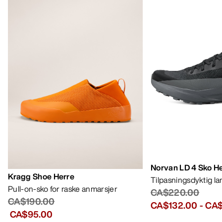
Norvan LD 4 Sko H
Kragg Shoe Herre
Tilpasningsdyktig l
Pull-on-sko for raske anmarsjer
CA$220.00
CA$190.00
CA$132.00
-
CA$
CA$95.00