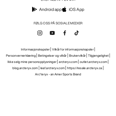
Android app
iOS App
FØLG OSS PÅ SOSIALE MEDIER
Informasjonskapsler
Vilkår for informasjonskapsler
Personvernerklæring
Betingelser og vilkår
Brukervilkår
Tilgjengelighet
Ikke selg mine personopplysninger
arcteryx.com
outlet.arcteryx.com
blog.arcteryx.com
leaf.arcteryx.com
https://resale.arcteryx.ca
Arc'teryx - an Amer Sports Brand