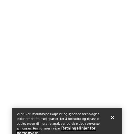
Help
Vi bruker informasjonskapsler og lignende teknologier,
inkludert de fra tredjeparter, for å forbedre og tilpasse
opplevelsen din, støtte analyser og vise deg relevante
Retningslinjer for
annonser. Finn ut mer i våre
personvern.