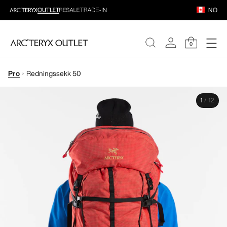
NO
0
Pro
Redningssekk 50
DAMER
1
/
12
HERRER