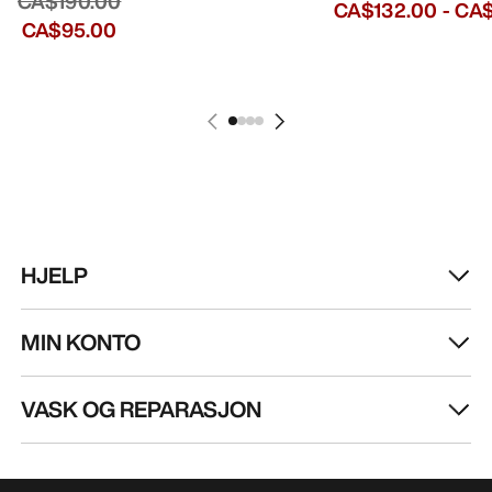
CA$190.00
CA$132.00
-
CA$
CA$95.00
HJELP
MIN KONTO
VASK OG REPARASJON