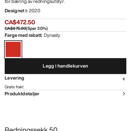
for bæring av redningsutstyr.
Designet i
:
2020
CA$472.50
CA$675.00
(
Spar
30
%)
Farge med rabatt
:
Dynasty
Legg i handlekurven
Levering
Gratis frakt
Produktdetaljer
Redningssekk 50