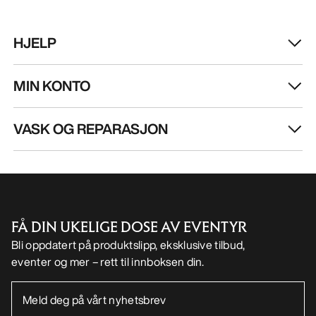
NO
Hjelp
LAST NED APPEN VÅR
Android app
iOS App
FØLG OSS PÅ SOSIALE MEDIER
Informasjonskapsler
Vilkår for informasjonskapsler
Personvernerklæring
Betingelser og vilkår
Brukervilkår
Tilgjengelighet
Ikke selg mine personopplysninger
arcteryx.com
outlet.arcteryx.com