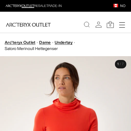
NO
0
Arc'teryx Outlet
Dame
Undertøy
DAMER
Satoro Merinoull Hettegenser
HERRER
1
/
7