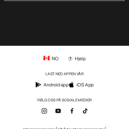
blog.arcteryx.com
leaf.arcteryx.com
https://resale.arcteryx.ca
Arc'teryx - an Amer Sports Brand