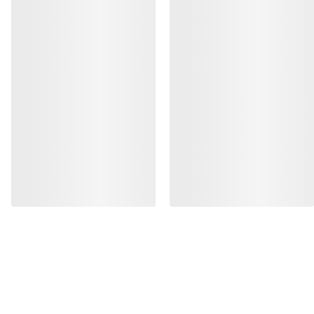
MIN KONTO
VASK OG REPARASJON
FÅ DIN UKELIGE DOSE AV EVENTYR
Bli oppdatert på produktslipp, eksklusive tilbud,
eventer og mer – rett til innboksen din.