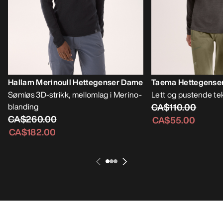
Hallam Merinoull Hettegenser Dame
Taema Hettegense
Sømløs 3D-strikk, mellomlag i Merino-
Lett og pustende te
blanding
CA$110.00
CA$260.00
CA$55.00
CA$182.00