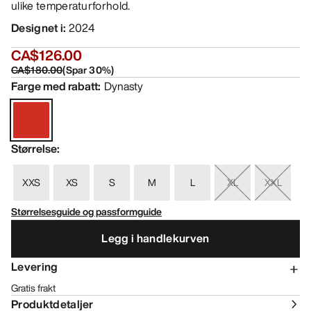
ulike temperaturforhold.
Designet i
:
2024
CA$126.00
CA$180.00
(
Spar
30
%)
Farge med rabatt
:
Dynasty
Størrelse
:
XXS
XS
S
M
L
XL
XXL
Størrelsesguide og passformguide
Legg i handlekurven
Levering
Gratis frakt
Produktdetaljer