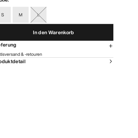
S
M
L
In den Warenkorb
eferung
tisversand & -retouren
oduktdetail