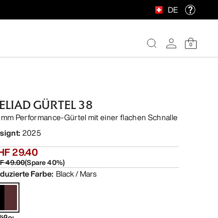
DE
0
ELIAD GÜRTEL 38
 mm Performance-Gürtel mit einer flachen Schnalle
signt
:
2025
HF 29.40
F 49.00
(
Spare
40
%)
duzierte Farbe
:
Black / Mars
öße
: