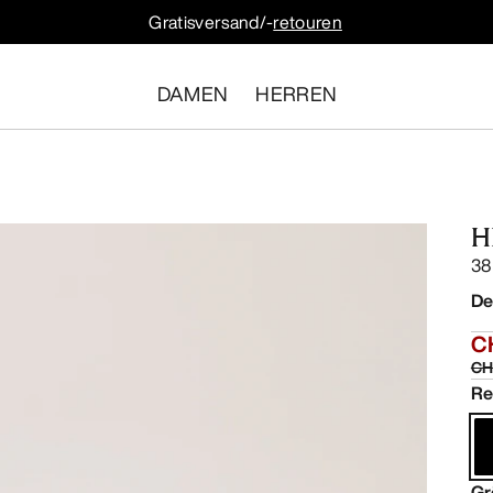
Gratisversand/-
retouren
DAMEN
HERREN
H
38
De
C
CH
Re
Gr