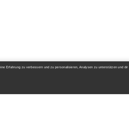
eine Erfahrung zu verbessern und zu personalisieren, Analysen zu unterstützen und dir
KONTO
WASCHEN & REPA
& Lieferung
Produktpflege