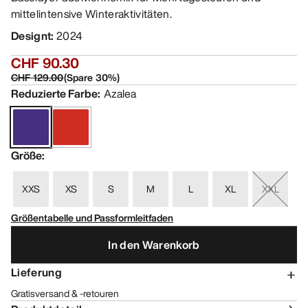
mittelintensive Winteraktivitäten.
Designt
:
2024
CHF 90.30
CHF 129.00
(
Spare
30
%)
Reduzierte Farbe
:
Azalea
Größe
:
XXS
XS
S
M
L
XL
XXL
Größentabelle und Passformleitfaden
In den Warenkorb
Lieferung
Gratisversand & -retouren