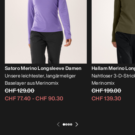
Satoro Merino Longsleeve Damen
Hallam Merino Lo
Unsere leichtester, langärmeliger
Nahtloser 3-D-Stric
Baselayer aus Merinomix
Merinomix
CHF 129.00
CHF 199.00
CHF 77.40
-
CHF 90.30
CHF 139.30