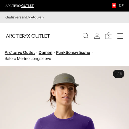
DE
Gratisversand/-
retouren
0
Arc'teryx Outlet
Damen
Funktionswäsche
DAMEN
Satoro Merino Longsleeve
HERREN
1
/
6