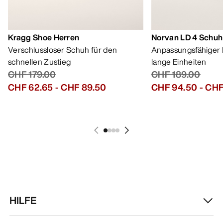
Kragg Shoe Herren
Norvan LD 4 Schuh
Verschlussloser Schuh für den
Anpassungsfähiger 
schnellen Zustieg
lange Einheiten
CHF 179.00
CHF 189.00
CHF 62.65
-
CHF 89.50
CHF 94.50
-
CHF
HILFE