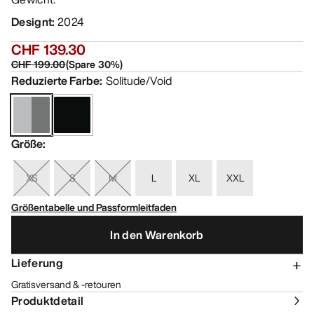
Designt
:
2024
CHF 139.30
CHF 199.00
(
Spare
30
%)
Reduzierte Farbe
:
Solitude/Void
Größe
:
XS
S
M
L
XL
XXL
Größentabelle und Passformleitfaden
In den Warenkorb
Lieferung
Gratisversand & -retouren
Produktdetail