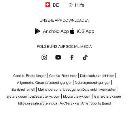
DE
Hilfe
UNSERE APP DOWNLOADEN
Android App
iOS App
FOLGE UNS AUF SOCIAL MEDIA
Cookie-Einstellungen
Cookie-Richtlinien
Datenschutzrichtlinien
Allgemeine Geschäftsbedingungen
Nutzungsbedingungen
Barrierefreiheit
Meine personenbezogenen Daten nicht verkaufen
arcteryx.com
outlet.arcteryx.com
blog.arcteryx.com
leaf.arcteryx.com
https://resale.arcteryx.ca
Arc'teryx - an Amer Sports Brand