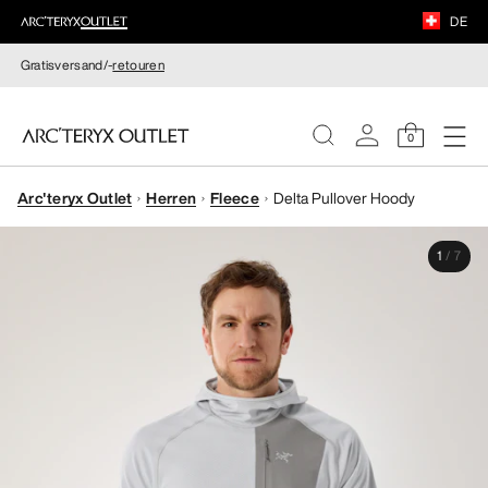
DE
Gratisversand/-
retouren
0
Arc'teryx Outlet
Herren
Fleece
Delta Pullover Hoody
DAMEN
1
/
7
HERREN