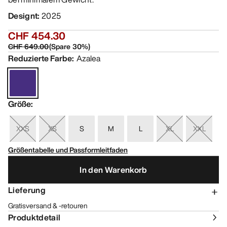
Designt
:
2025
CHF 454.30
CHF 649.00
(
Spare
30
%)
Reduzierte Farbe
:
Azalea
Größe
:
XXS
XS
S
M
L
XL
XXL
Größentabelle und Passformleitfaden
In den Warenkorb
Lieferung
Gratisversand & -retouren
Produktdetail