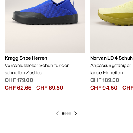
Kragg Shoe Herren
Norvan LD 4 Schuh
Verschlussloser Schuh für den
Anpassungsfähiger 
schnellen Zustieg
lange Einheiten
CHF 179.00
CHF 189.00
CHF 62.65
-
CHF 89.50
CHF 94.50
-
CHF