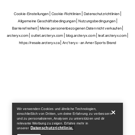
Cookie-Einstellungen
Cookie-Richtlinien
Datenschutzrichtlinien
Allgemeine Geschäftsbedingungen
Nutzungsbedingungen
Barrierefreiheit
Meine personenbezogenen Daten nicht verkaufen
arcteryx.com
outlet.arcteryx.com
blog.arcteryx.com
leaf.arcteryx.com
https://resale.arcteryx.ca
Arc'teryx - an Amer Sports Brand
Help
Wir verwenden Cookies und ähnliche Technologien,
einschließlich von Dritten, um deine Erfahrung zu verbessern
und zu personalisieren, Analysen zu unterstützen und dir
relevante Werbung zu zeigen. Erfahre mehr in
Datenschutzrichtlinie.
unserer