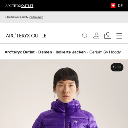
DE
Gratisversand/-
retouren
0
Arc'teryx Outlet
Damen
Isolierte Jacken
Cerium SV Hoody
DAMEN
1
/
10
HERREN