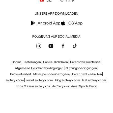
UNSERE APP DOWNLOADEN
Android App
iOS App
FOLGE UNS AUF SOCIAL MEDIA
Cookie-Einstellungen
Cookie-Richtlinien
Datenschutzrichtlinien
Allgemeine Geschäftsbedingungen
Nutzungsbedingungen
Barrierefreiheit
Meine personenbezogenen Daten nicht verkaufen
arcteryx.com
outlet.arcteryx.com
blog.arcteryx.com
leaf.arcteryx.com
https://resale.arcteryx.ca
Arc'teryx - an Amer Sports Brand