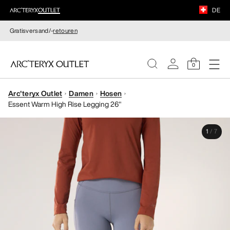
DE
Gratisversand/-
retouren
0
Arc'teryx Outlet
Damen
Hosen
DAMEN
Essent Warm High Rise Legging 26"
HERREN
1
/
7