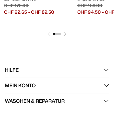
CHF 179.00
CHF 189.00
CHF 62.65
-
CHF 89.50
CHF 94.50
-
CHF
HILFE
MEIN KONTO
WASCHEN & REPARATUR