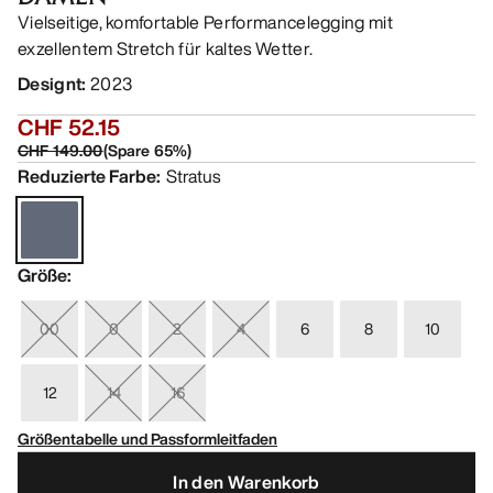
Vielseitige, komfortable Performancelegging mit
exzellentem Stretch für kaltes Wetter.
Designt
:
2023
CHF 52.15
CHF 149.00
(
Spare
65
%)
Reduzierte Farbe
:
Stratus
Größe
:
00
0
2
4
6
8
10
12
14
16
Größentabelle und Passformleitfaden
In den Warenkorb