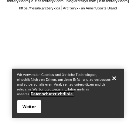
arcteryx.com
outlet.arcteryx.com
blog.arcteryx.com
leaf.arcteryx.com
https://resale.arcteryx.ca
Arc'teryx - an Amer Sports Brand
Help
Wir verwenden Cookies und ähnliche Technologien,
einschließlich von Dritten, um deine Erfahrung zu verbessern
und zu personalisieren, Analysen zu unterstützen und dir
relevante Werbung zu zeigen. Erfahre mehr in
Datenschutzrichtlinie.
unserer
Weiter