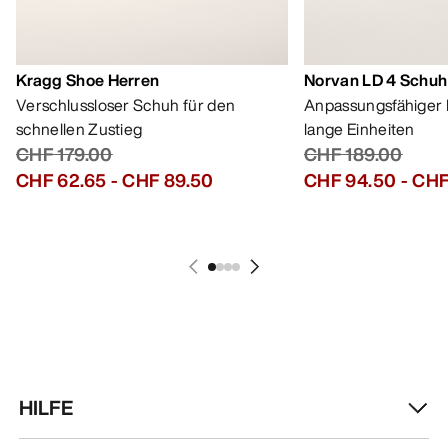
Kragg Shoe Herren
Norvan LD 4 Schuh
Verschlussloser Schuh für den
Anpassungsfähiger 
schnellen Zustieg
lange Einheiten
CHF 179.00
CHF 189.00
CHF 62.65
-
CHF 89.50
CHF 94.50
-
CHF
HILFE