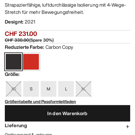
Strapazierfähige, luftdurchlässige Isolierung mit 4-Wege-
Stretch für mehr Bewegungsfreiheit.
Designt
:
2021
CHF 231.00
CHF 330.00
(
Spare
30
%)
Reduzierte Farbe
:
Carbon Copy
Größe
:
XS
S
M
L
XL
Größentabelle und Passformleitfaden
In den Warenkorb
Lieferung
Gratisversand & -retouren