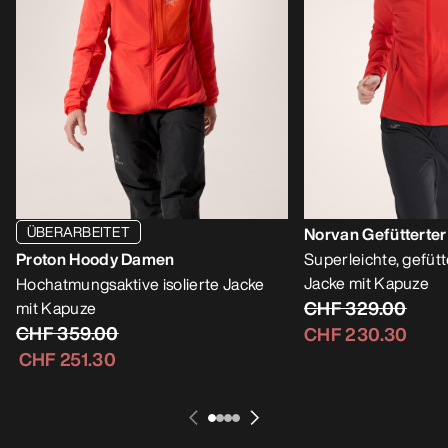
ÜBERARBEITET
Norvan Gefütterte
Proton Hoody Damen
Superleichte, gefütt
Jacke mit Kapuze
Hochatmungsaktive isolierte Jacke
CHF 329.00
mit Kapuze
CHF 359.00
CHF 230.30
CHF 251.30