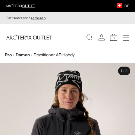
DE
Gratisversand/-
retouren
0
Pro
Damen
Practitioner AR Hoody
DAMEN
1
/
8
HERREN