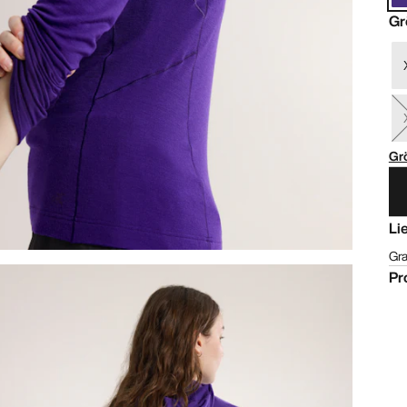
Gr
Gr
Li
Gra
Pr