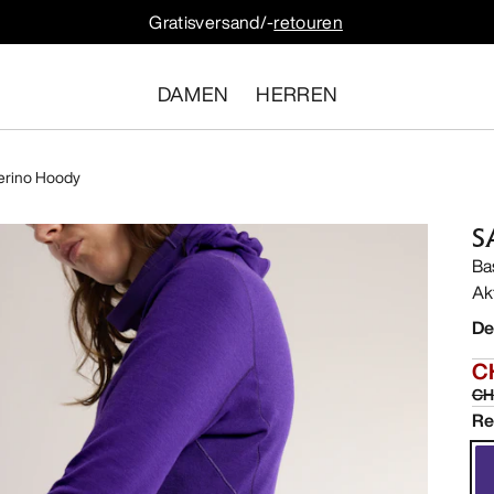
Gratisversand/-
retouren
DAMEN
HERREN
erino Hoody
S
Ba
Ak
De
C
CH
Re