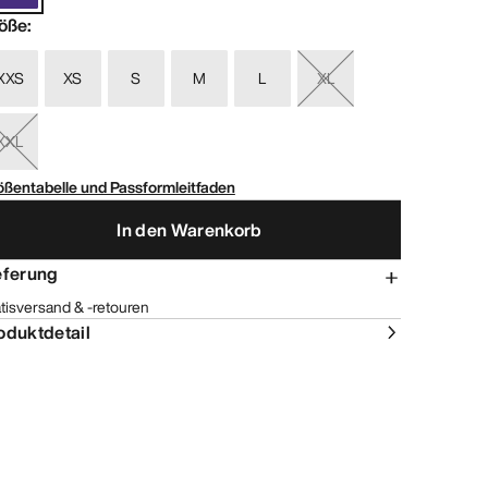
öße
:
XXS
XS
S
M
L
XL
XXL
ößentabelle und Passformleitfaden
In den Warenkorb
eferung
tisversand & -retouren
oduktdetail