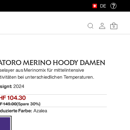
DE
0
ATORO MERINO HOODY DAMEN
selayer aus Merinomix für mittelintensive
tivitäten bei unterschiedlichen Temperaturen.
signt
:
2024
HF 104.30
F 149.00
(
Spare
30
%)
duzierte Farbe
:
Azalea