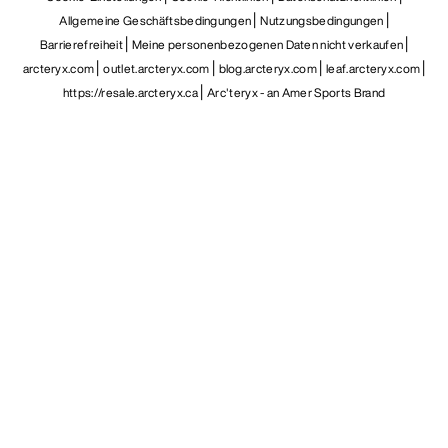
Allgemeine Geschäftsbedingungen
Nutzungsbedingungen
Barrierefreiheit
Meine personenbezogenen Daten nicht verkaufen
arcteryx.com
outlet.arcteryx.com
blog.arcteryx.com
leaf.arcteryx.com
https://resale.arcteryx.ca
Arc'teryx - an Amer Sports Brand