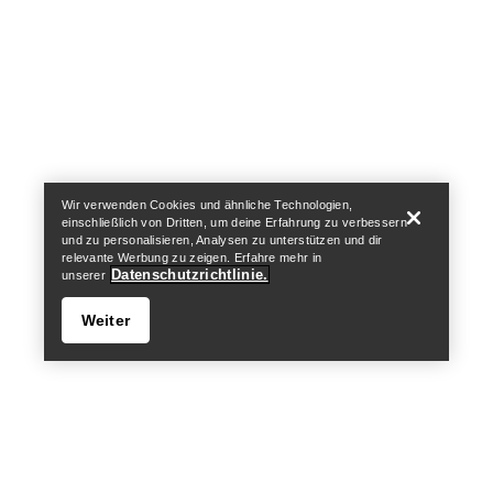
Help
Wir verwenden Cookies und ähnliche Technologien,
einschließlich von Dritten, um deine Erfahrung zu verbessern
und zu personalisieren, Analysen zu unterstützen und dir
relevante Werbung zu zeigen. Erfahre mehr in
Datenschutzrichtlinie.
unserer
Weiter
Help