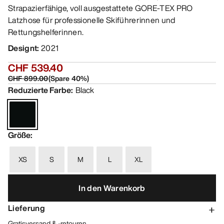
Strapazierfähige, voll ausgestattete GORE-TEX PRO
Latzhose für professionelle Skiführerinnen und
Rettungshelferinnen.
Designt
:
2021
CHF 539.40
CHF 899.00
(
Spare
40
%)
Reduzierte Farbe
:
Black
Größe
:
XS
S
M
L
XL
In den Warenkorb
Lieferung
Gratisversand & -retouren