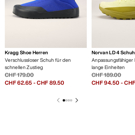
Kragg Shoe Herren
Norvan LD 4 Schuh
Verschlussloser Schuh für den
Anpassungsfähiger 
schnellen Zustieg
lange Einheiten
CHF 179.00
CHF 189.00
CHF 62.65
-
CHF 89.50
CHF 94.50
-
CHF