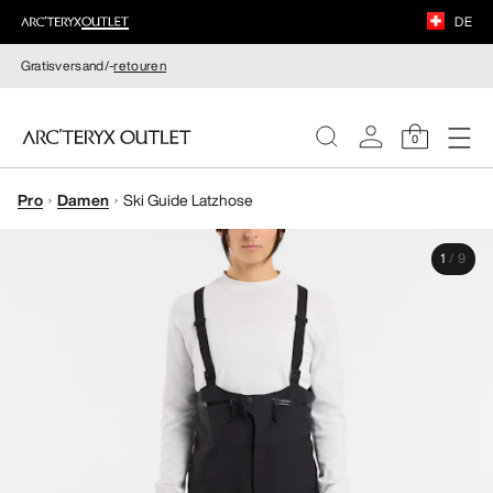
DE
Gratisversand/-
retouren
0
Pro
Damen
Ski Guide Latzhose
DAMEN
1
/
9
HERREN