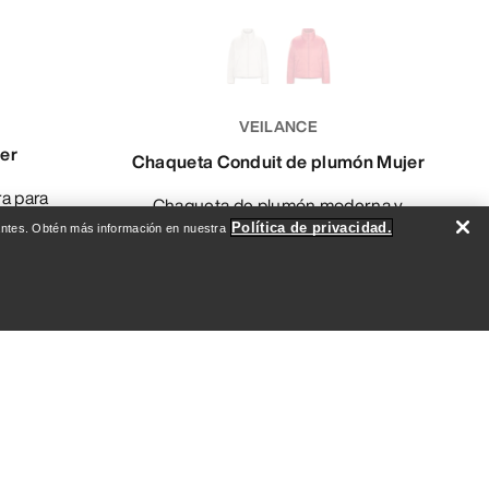
VEILANCE
er
Chaqueta Conduit de plumón Mujer
Chaqueta de plumón moderna y
as
elegante
Política de privacidad.
evantes. Obtén más información en nuestra
CHF
629,30 CHF
899,00 CHF
Compare