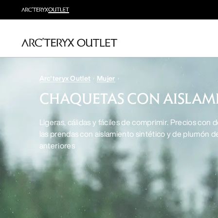
Arc'teryx Outlet
Mujer
CHAQUETAS CON AISLAM
Ligeras, cálidas y fáciles de comprimir. Precios con
las prendas con aislamiento sintético y de plumón 
anteriores