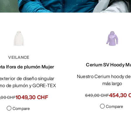
VEILANCE
Cerium SV Hoody Mu
a Ifora de plumón Mujer
Nuestro Cerium hoody de plumón
más largo
leno de plumón y GORE-TEX
454,30 
649,00 CHF
1049,30 CHF
,00 CHF
Compare
Compare