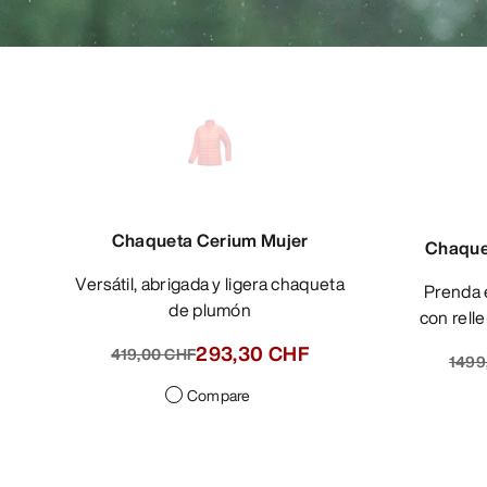
Chaqueta Cerium Mujer
Chaquet
Versátil, abrigada y ligera chaqueta
Prenda exterior de diseño singular
de plumón
con rel
293,30 CHF
419,00 CHF
1499
Compare