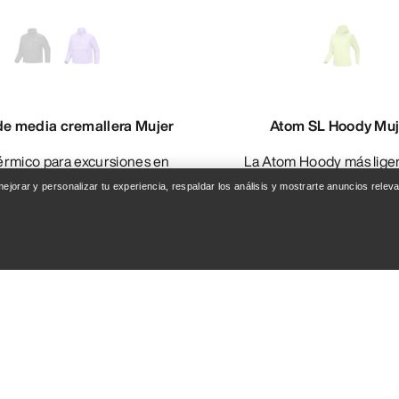
de media cremallera Mujer
Atom SL Hoody Muj
La Atom Hoody más ligera para
ondiciones húmedas
actividades intens
 mejorar y personalizar tu experiencia, respaldar los análisis y mostrarte anuncios rel
272,30 CHF
202,30 
,00 CHF
289,00 CHF
Compare
Compare