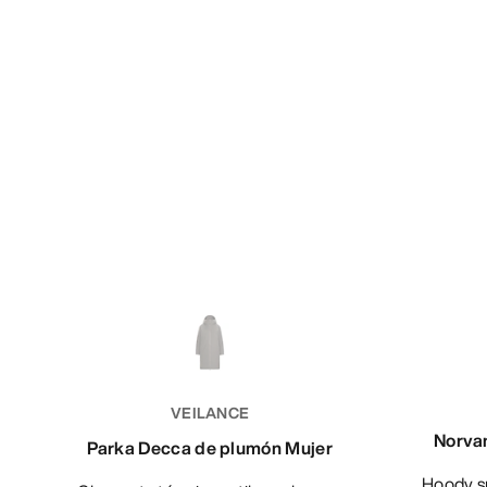
VEILANCE
Norvan
Parka Decca de plumón Mujer
Hoody superligero con fibra hueca,