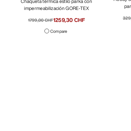
Chaqueta térmica estilo parka con
par
impermeabilización GORE-TEX
329
1259,30 CHF
1799,00 CHF
Compare