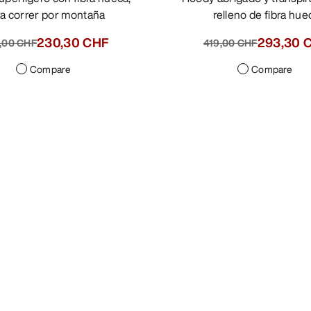
a correr por montaña
relleno de fibra hue
230,30 CHF
293,30 
,00 CHF
419,00 CHF
Compare
Compare