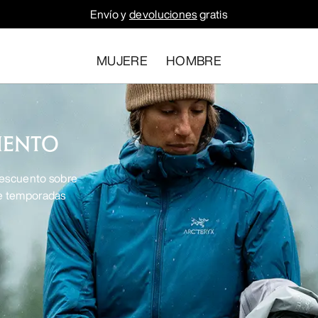
Envío y
devoluciones
gratis
MUJERE
HOMBRE
IENTO
 descuento sobre
de temporadas