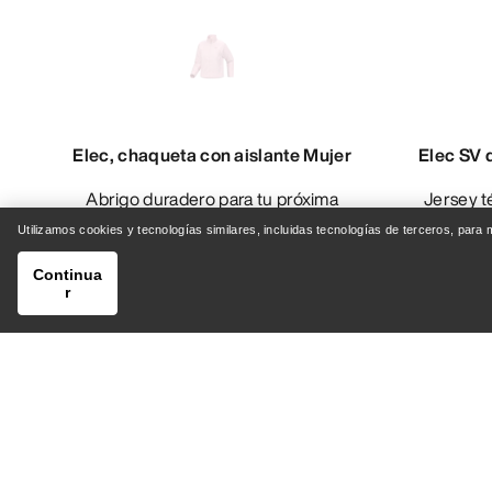
Elec, chaqueta con aislante Mujer
Elec SV 
Abrigo duradero para tu próxima
Jersey térmico para excursiones en
excursión
c
Utilizamos cookies y tecnologías similares, incluidas tecnologías de terceros, para
223,30 CHF
319,00 CHF
389
Continua
r
Compare