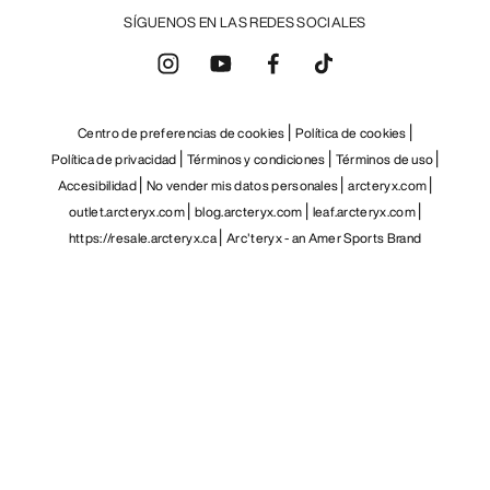
SÍGUENOS EN LAS REDES SOCIALES
Centro de preferencias de cookies
Política de cookies
Política de privacidad
Términos y condiciones
Términos de uso
Accesibilidad
No vender mis datos personales
arcteryx.com
outlet.arcteryx.com
blog.arcteryx.com
leaf.arcteryx.com
https://resale.arcteryx.ca
Arc'teryx - an Amer Sports Brand