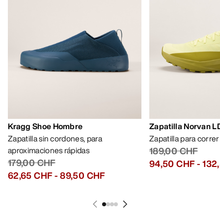
Kragg Shoe Hombre
Zapatilla Norvan 
Zapatilla sin cordones, para
Zapatilla para corre
aproximaciones rápidas
189,00 CHF
179,00 CHF
94,50 CHF
-
132
62,65 CHF
-
89,50 CHF