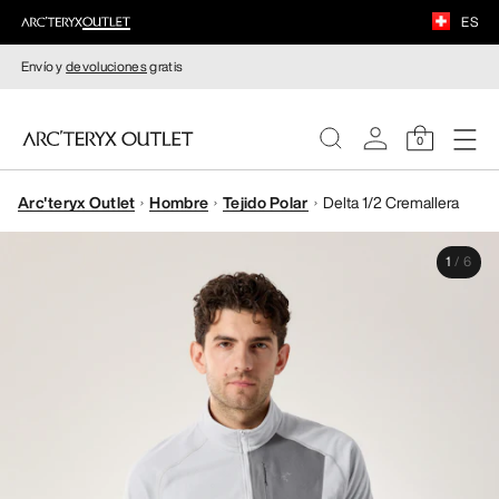
ES
Envío y
devoluciones
gratis
0
Arc'teryx Outlet
Hombre
Tejido Polar
Delta 1/2 Cremallera
MUJERE
1
/
6
HOMBRE