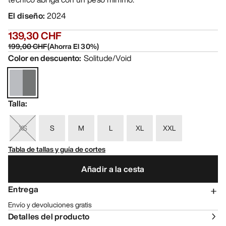
El diseño
:
2024
139,30 CHF
199,00 CHF
(
Ahorra El
30
%)
Color en descuento
:
Solitude/Void
Talla
:
XS
S
M
L
XL
XXL
Tabla de tallas y guía de cortes
Añadir a la cesta
Entrega
Envío y devoluciones gratis
Detalles del producto