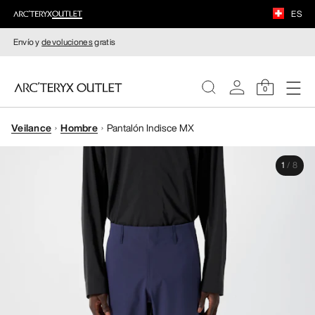
ES
Envío y
devoluciones
gratis
0
Veilance
Hombre
Pantalón Indisce MX
MUJERE
1
/
8
HOMBRE