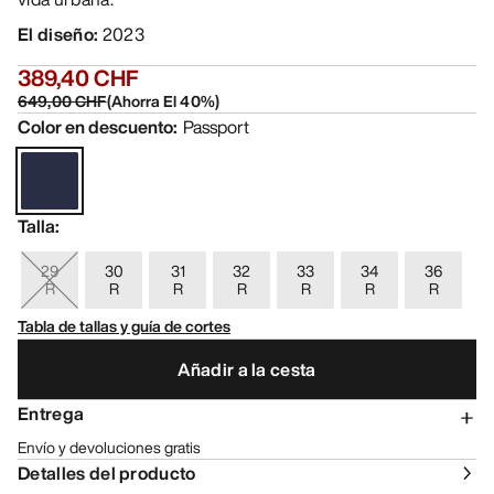
El diseño
:
2023
389,40 CHF
649,00 CHF
(
Ahorra El
40
%)
Color en descuento
:
Passport
Talla
:
29
30
31
32
33
34
36
R
R
R
R
R
R
R
Tabla de tallas y guía de cortes
Añadir a la cesta
Entrega
Envío y devoluciones gratis
Detalles del producto