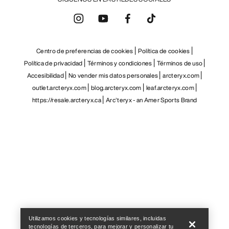
Centro de preferencias de cookies
Política de cookies
Política de privacidad
Términos y condiciones
Términos de uso
Accesibilidad
No vender mis datos personales
arcteryx.com
outlet.arcteryx.com
blog.arcteryx.com
leaf.arcteryx.com
https://resale.arcteryx.ca
Arc'teryx - an Amer Sports Brand
Help
Utilizamos cookies y tecnologías similares, incluidas
tecnologías de terceros, para mejorar y personalizar tu