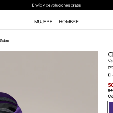
Envío y
devoluciones
gratis
MUJERE
HOMBRE
 Sabre
C
Ve
pr
El
5
84
Co