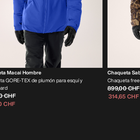
ta Macai Hombre
Chaqueta Sab
ta GORE-TEX de plumón para esquí y
Chaqueta free
ard
899,00 CHF
00 CHF
314,65 CHF
0 CHF