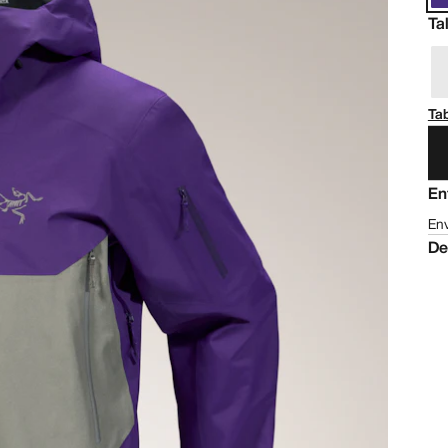
Ta
Tab
En
Env
De