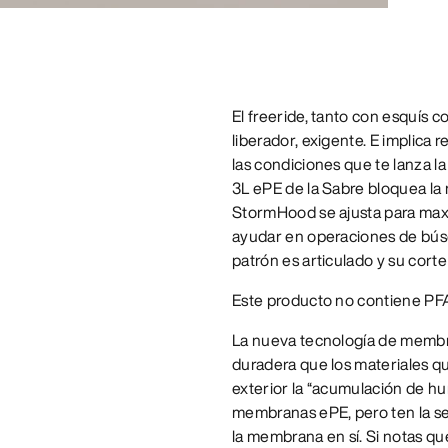
El freeride, tanto con esquís 
liberador, exigente. E implica 
las condiciones que te lanza l
3L ePE de la Sabre bloquea la
StormHood se ajusta para maxi
ayudar en operaciones de bús
patrón es articulado y su cort
Este producto no contiene PF
La nueva tecnología de membra
duradera que los materiales q
exterior la “acumulación de h
membranas ePE, pero ten la se
la membrana en sí. Si notas q