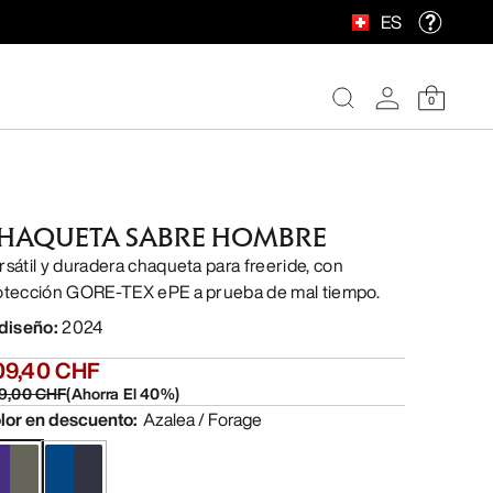
ES
0
HAQUETA SABRE HOMBRE
rsátil y duradera chaqueta para freeride, con
otección GORE-TEX ePE a prueba de mal tiempo.
 diseño
:
2024
09,40 CHF
9,00 CHF
(
Ahorra El
40
%)
lor en descuento
:
Azalea / Forage