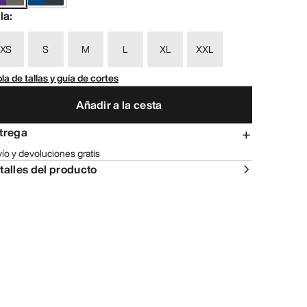
lla
:
XS
S
M
L
XL
XXL
la de tallas y guía de cortes
Añadir a la cesta
trega
ío y devoluciones gratis
talles del producto