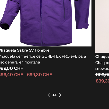
Chaqueta Sabre SV Hombre
Chaqueta de freeride de GORE-TEX PRO ePE para
Chaque
so general en montaña
Chaque
999,00 CHF
snowbo
1199,
599,40 CHF
-
699,30 CHF
839,3