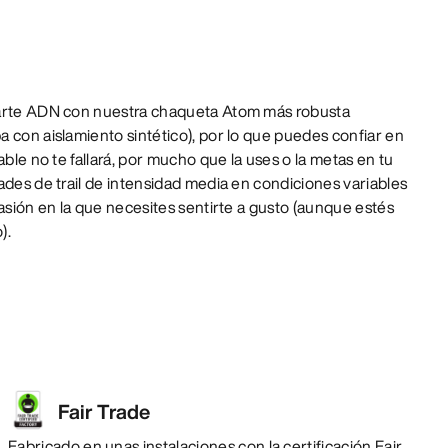
parte ADN con nuestra chaqueta Atom más robusta
 con aislamiento sintético), por lo que puedes confiar en
able no te fallará, por mucho que la uses o la metas en tu
ades de trail de intensidad media en condiciones variables
casión en la que necesites sentirte a gusto (aunque estés
).
Fair Trade
Fabricado en unas instalaciones con la certificación Fair