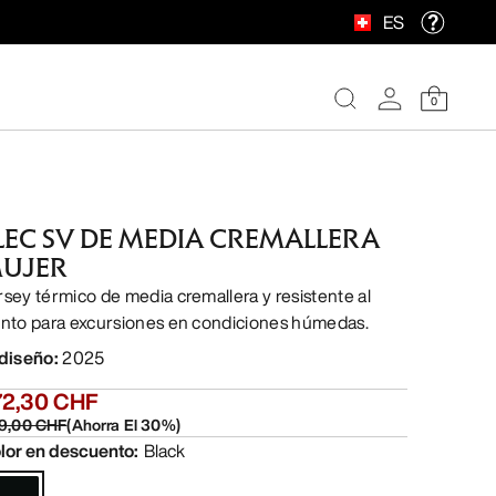
ES
0
LEC SV DE MEDIA CREMALLERA
UJER
rsey térmico de media cremallera y resistente al
ento para excursiones en condiciones húmedas.
 diseño
:
2025
72,30 CHF
9,00 CHF
(
Ahorra El
30
%)
lor en descuento
:
Black