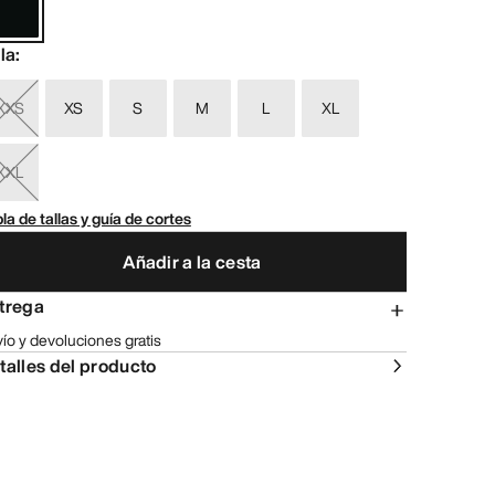
lla
:
XXS
XS
S
M
L
XL
XXL
la de tallas y guía de cortes
Añadir a la cesta
trega
ío y devoluciones gratis
talles del producto