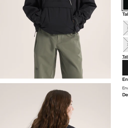
Ta
Tab
En
Env
De