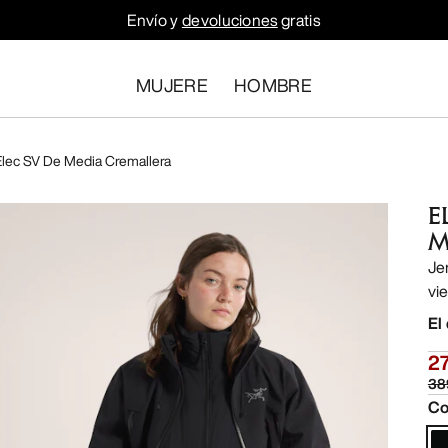
Envío y
devoluciones
gratis
MUJERE
HOMBRE
Elec SV De Media Cremallera
E
M
Je
vi
El
2
38
Co