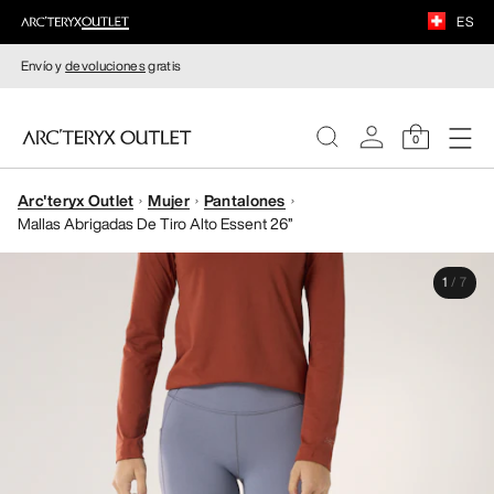
ES
Envío y
devoluciones
gratis
0
Arc'teryx Outlet
Mujer
Pantalones
MUJERE
Mallas Abrigadas De Tiro Alto Essent 26”
HOMBRE
1
/
7