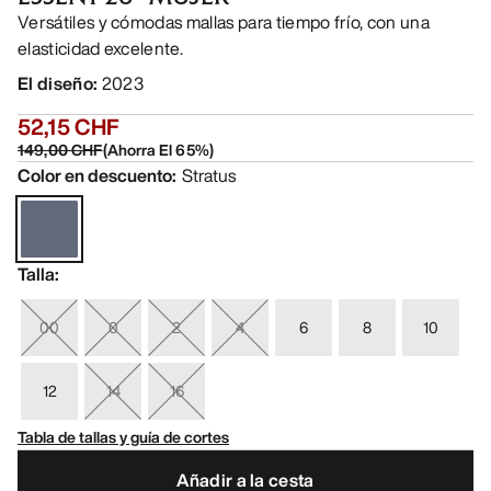
Versátiles y cómodas mallas para tiempo frío, con una
elasticidad excelente.
El diseño
:
2023
52,15 CHF
149,00 CHF
(
Ahorra El
65
%)
Color en descuento
:
Stratus
Talla
:
00
0
2
4
6
8
10
12
14
16
Tabla de tallas y guía de cortes
Añadir a la cesta