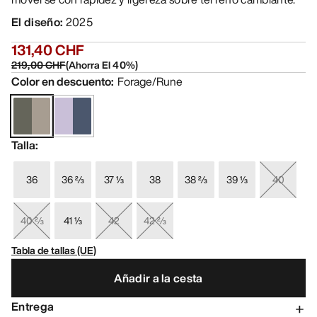
El diseño
:
2025
131,40 CHF
219,00 CHF
(
Ahorra El
40
%)
Color en descuento
:
Forage/Rune
Talla
:
36
36 ⅔
37 ⅓
38
38 ⅔
39 ⅓
40
40 ⅔
41 ⅓
42
42 ⅔
Tabla de tallas (UE)
Añadir a la cesta
Entrega