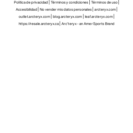
Política de privacidad
Términos y condiciones
Términos de uso
Accesibilidad
No vender mis datos personales
arcteryx.com
outlet.arcteryx.com
blog.arcteryx.com
leaf.arcteryx.com
https://resale.arcteryx.ca
Arc'teryx - an Amer Sports Brand