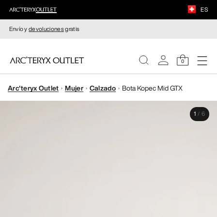
ES
Envío y
devoluciones
gratis
0
Arc'teryx Outlet
Mujer
Calzado
Bota Kopec Mid GTX
MUJERE
1
/
6
HOMBRE