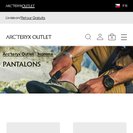
FR
Livraison/
Retour Gratuits
0
Arc'teryx Outlet
Homme
FEMME
PANTALONS
HOMME