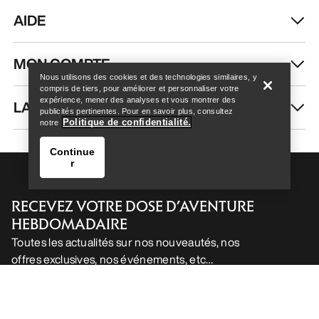
AIDE
Help
MON COMPTE
Nous utilisons des cookies et des technologies similaires, y
compris de tiers, pour améliorer et personnaliser votre
expérience, mener des analyses et vous montrer des
LAVAGE ET RÉPARATION
publicités pertinentes. Pour en savoir plus, consultez
Politique de confidentialité.
notre
Continue
r
RECEVEZ VOTRE DOSE D’AVENTURE
HEBDOMADAIRE
Toutes les actualités sur nos nouveautés, nos
offres exclusives, nos événements, etc…
Help
directement dans votre boîte mail.