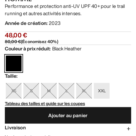
Performance et protection anti-UV UPF 40+ pour le trail
running et autres activités intenses.
Année de création
:
2023
48,00 €
80,00 €
(
Économisez
40
%)
Couleur à prix réduit
:
Black Heather
Taille
:
XS
S
M
L
XL
XXL
Tableau des tailles et guide sur les coupes
Ajouter au panier
Livraison