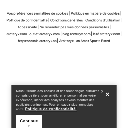
Vos préférences en matière de cookies
Politique en matière de cookies
Politique de confidentialité
Conditions générales
Conditions d’utilisation
Accessibilité
Ne revendez pas mes données personnelles
arcteryx.com
outlet.arcteryx.com
blog.arcteryx.com
leaf.arcteryx.com
https://resale.arcteryx.ca
Arc'teryx - an Amer Sports Brand
Help
Nous utilisons des cookies et des technologies similaires, y
compris de tiers, pour améliorer et personnaliser votre
expérience, mener des analyses et vous montrer des
publicités pertinentes. Pour en savoir plus, consultez
Politique de confidentialité.
notre
Continue
r