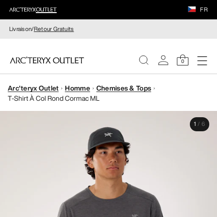
FR
Livraison/
Retour Gratuits
0
Arc'teryx Outlet
Homme
Chemises & Tops
FEMME
T-Shirt À Col Rond Cormac ML
HOMME
1
/
6