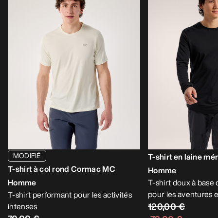
MODIFIÉ
T-shirt en laine mé
T-shirt à col rond Cormac MC
Homme
Homme
T-shirt doux à base 
pour les aventures 
T-shirt performant pour les activités
120,00 €
intenses