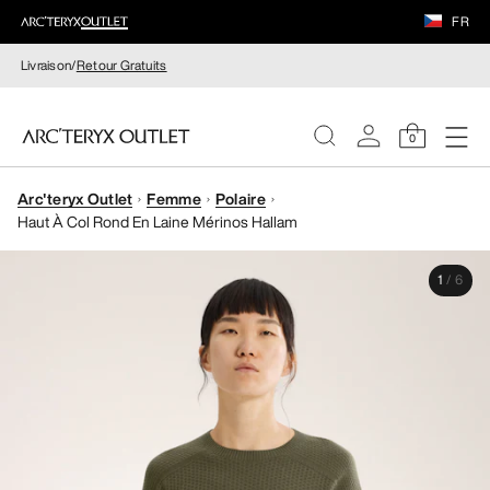
FR
Livraison/
Retour Gratuits
0
Arc'teryx Outlet
Femme
Polaire
FEMME
Haut À Col Rond En Laine Mérinos Hallam
HOMME
1
/
6