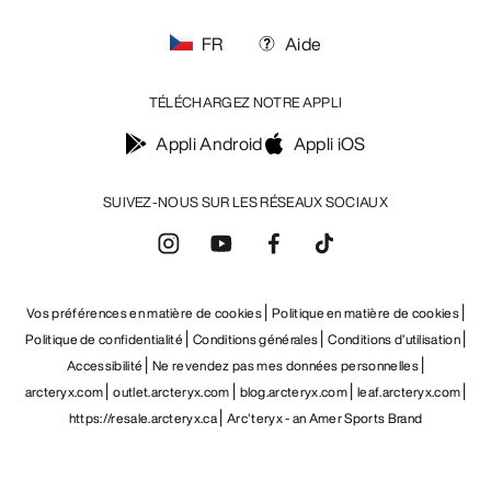
FR
Aide
TÉLÉCHARGEZ NOTRE APPLI
Appli Android
Appli iOS
SUIVEZ-NOUS SUR LES RÉSEAUX SOCIAUX
Vos préférences en matière de cookies
Politique en matière de cookies
Politique de confidentialité
Conditions générales
Conditions d’utilisation
Accessibilité
Ne revendez pas mes données personnelles
arcteryx.com
outlet.arcteryx.com
blog.arcteryx.com
leaf.arcteryx.com
https://resale.arcteryx.ca
Arc'teryx - an Amer Sports Brand