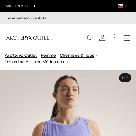
FR
Livraison/
Retour Gratuits
0
Arc'teryx Outlet
Femme
Chemises & Tops
FEMME
Débardeur En Laine Mérinos Lana
HOMME
1
/
6