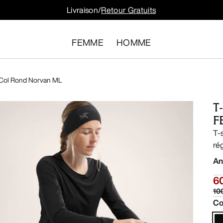
Livraison/
Retour Gratuits
FEMME
HOMME
 Col Rond Norvan ML
T
F
T-s
ré
An
6
10
Co