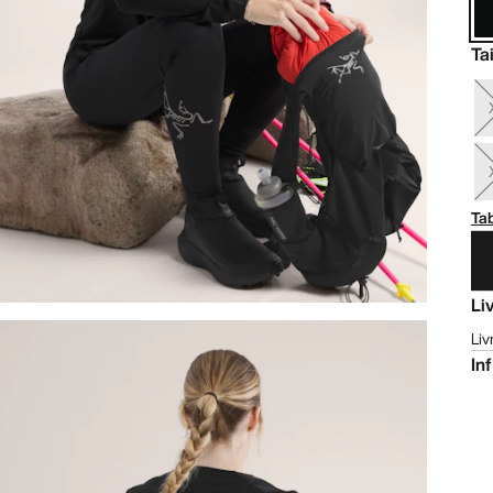
Tai
Tab
Li
Liv
In