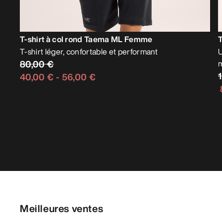
T-shirt à col rond Taema ML Femme
T
T-shirt léger, confortable et performant
U
80,00 €
40,00 €
-
56,00 €
Meilleures ventes