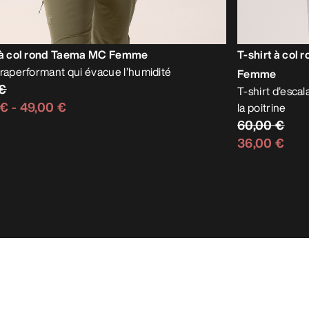
t à col rond Taema MC Femme
T-shirt à col
traperformant qui évacue l’humidité
Femme
 €
T-shirt d’esca
 €
-
49,00 €
la poitrine
60,00 €
36,00 €