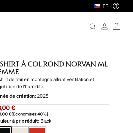
FR
0
-SHIRT À COL ROND NORVAN ML
EMME
hirt de trail en montagne alliant ventilation et
gulation de l’humidité.
née de création
:
2025
0,00 €
0,00 €
(
Économisez
40
%)
uleur à prix réduit
:
Black