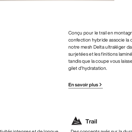
Conçu pour le trail en montagne
confection hybride associe la
notre mesh Delta ultraléger da
surjetées et les finitions lami
tandis que la coupe vous laiss
gilet d’hydratation.
En savoir plus
Trail
ivités intenses et de longue
Des concepts axés sur la durab