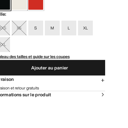
lle
:
XXS
XS
S
M
L
XL
XXL
leau des tailles et guide sur les coupes
Ajouter au panier
vraison
raison et retour gratuits
formations sur le produit