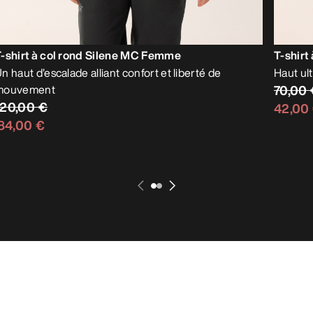
-shirt à col rond Silene MC Femme
T-shir
n haut d’escalade alliant confort et liberté de
Haut ul
mouvement
70,00
120,00 €
42,00
84,00 €