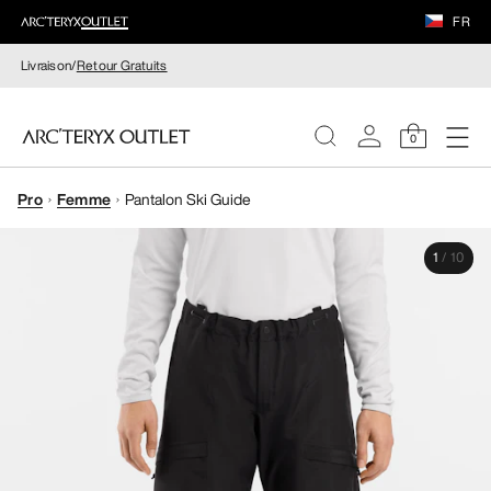
FR
Livraison/
Retour Gratuits
0
Pro
Femme
Pantalon Ski Guide
FEMME
1
/
10
HOMME