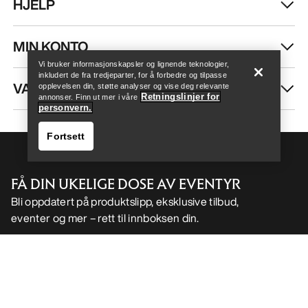
HJELP
Help
MIN KONTO
Vi bruker informasjonskapsler og lignende teknologier,
inkludert de fra tredjeparter, for å forbedre og tilpasse
VASK OG REPARASJON
opplevelsen din, støtte analyser og vise deg relevante
Retningslinjer for
annonser. Finn ut mer i våre
personvern.
Fortsett
FÅ DIN UKELIGE DOSE AV EVENTYR
Bli oppdatert på produktslipp, eksklusive tilbud,
eventer og mer – rett til innboksen din.
Help