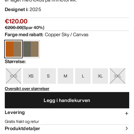
Designet i
:
2025
€120.00
€200.00
(
Spar
40
%)
Farge med rabatt
:
Copper Sky / Canvas
Størrelse
:
XXS
XS
S
M
L
XL
XXL
Oversikt over størrelser
Legg i handlekurven
Levering
Gratis frakt og retur
Produktdetaljer