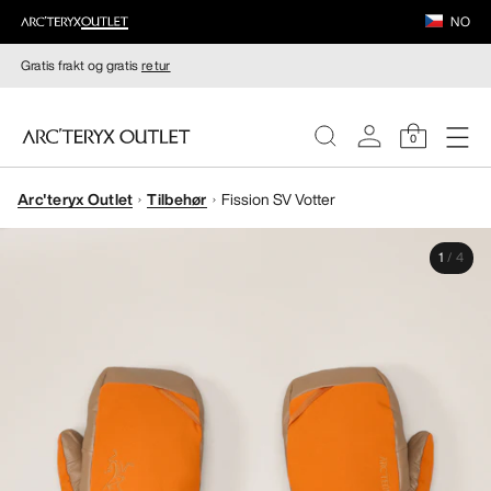
NO
Gratis frakt og gratis
retur
0
Arc'teryx Outlet
Tilbehør
Fission SV Votter
DAMER
1
/
4
HERRER