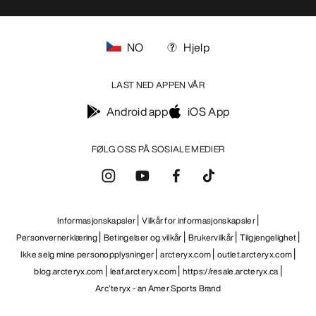
NO
Hjelp
LAST NED APPEN VÅR
Android app
iOS App
FØLG OSS PÅ SOSIALE MEDIER
Informasjonskapsler
Vilkår for informasjonskapsler
Personvernerklæring
Betingelser og vilkår
Brukervilkår
Tilgjengelighet
Ikke selg mine personopplysninger
arcteryx.com
outlet.arcteryx.com
blog.arcteryx.com
leaf.arcteryx.com
https://resale.arcteryx.ca
Arc'teryx - an Amer Sports Brand