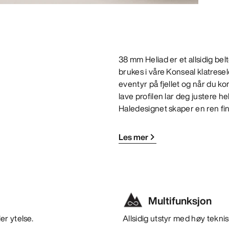
38 mm Heliad er et allsidig b
brukes i våre Konseal klatrese
eventyr på fjellet og når du 
lave profilen lar deg justere h
Haledesignet skaper en ren fin
Les mer
Multifunksjon
er ytelse.
Allsidig utstyr med høy teknisk