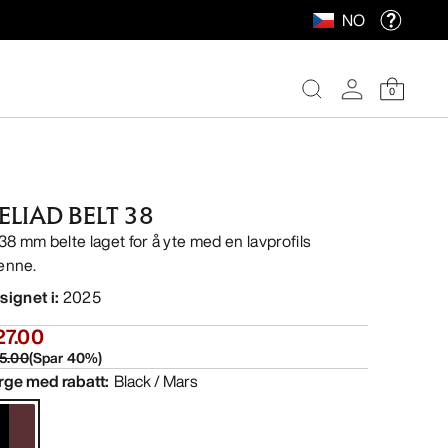
NO
0
ELIAD BELT 38
 38 mm belte laget for å yte med en lavprofils
enne.
signet i
:
2025
27.00
5.00
(
Spar
40
%)
rge med rabatt
:
Black / Mars