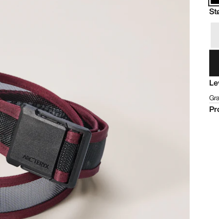
St
Le
Gra
Pr