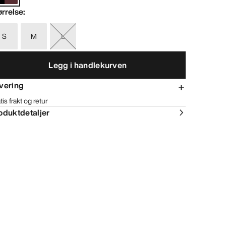
ørrelse
:
S
M
L
Legg i handlekurven
vering
tis frakt og retur
oduktdetaljer