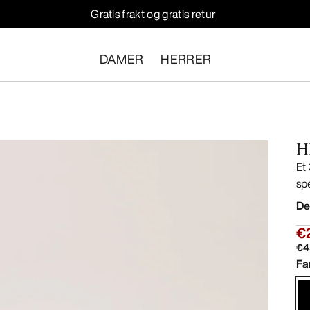
Gratis frakt og gratis
retur
DAMER
HERRER
H
Et
sp
De
€
€4
Fa