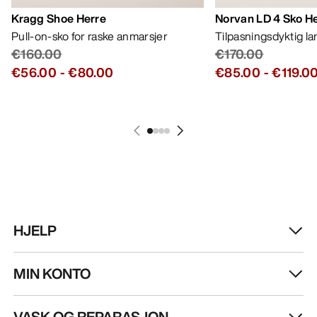
Kragg Shoe Herre
Norvan LD 4 Sko H
Pull-on-sko for raske anmarsjer
Tilpasningsdyktig l
€160.00
€170.00
€56.00
-
€80.00
€85.00
-
€119.0
HJELP
MIN KONTO
VASK OG REPARASJON