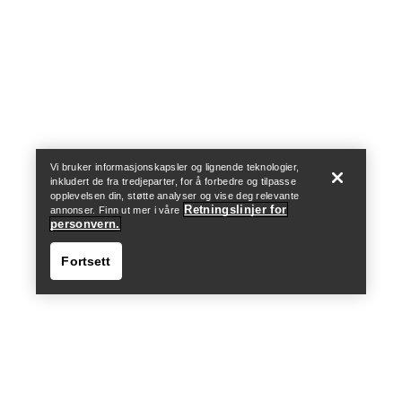
Help
Vi bruker informasjonskapsler og lignende teknologier,
inkludert de fra tredjeparter, for å forbedre og tilpasse
opplevelsen din, støtte analyser og vise deg relevante
Retningslinjer for
annonser. Finn ut mer i våre
personvern.
Fortsett
Help