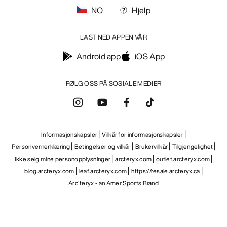
NO
Hjelp
LAST NED APPEN VÅR
Android app
iOS App
FØLG OSS PÅ SOSIALE MEDIER
Informasjonskapsler
Vilkår for informasjonskapsler
Personvernerklæring
Betingelser og vilkår
Brukervilkår
Tilgjengelighet
Ikke selg mine personopplysninger
arcteryx.com
outlet.arcteryx.com
blog.arcteryx.com
leaf.arcteryx.com
https://resale.arcteryx.ca
Arc'teryx - an Amer Sports Brand