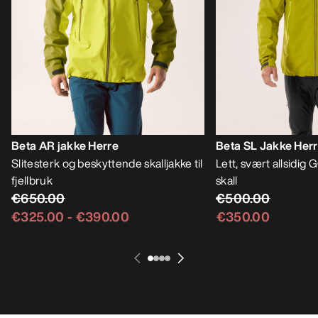
Beta AR jakke Herre
Beta SL Jakke Her
Slitesterk og beskyttende skalljakke til
Lett, svært allsidi
fjellbruk
skall
€650.00
€500.00
€325.00
-
€390.00
€350.00