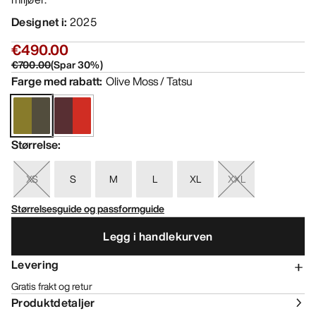
Designet i
:
2025
€490.00
€700.00
(
Spar
30
%)
Farge med rabatt
:
Olive Moss / Tatsu
Størrelse
:
XS
S
M
L
XL
XXL
Størrelsesguide og passformguide
Legg i handlekurven
Levering
Gratis frakt og retur
Produktdetaljer