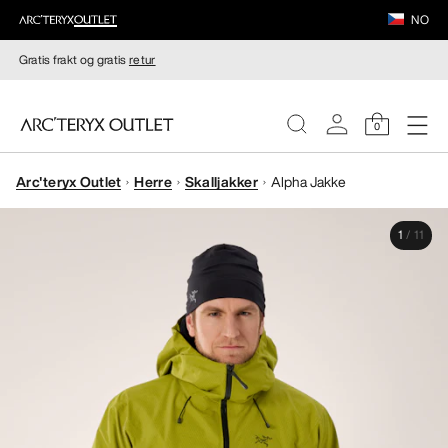
NO
Gratis frakt og gratis
retur
0
Arc'teryx Outlet
Herre
Skalljakker
Alpha Jakke
DAMER
1
/
11
HERRER