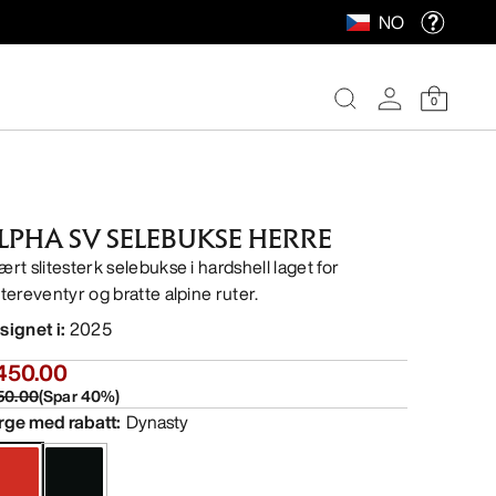
NO
0
LPHA SV SELEBUKSE HERRE
ært slitesterk selebukse i hardshell laget for
ntereventyr og bratte alpine ruter.
signet i
:
2025
450.00
50.00
(
Spar
40
%)
rge med rabatt
:
Dynasty