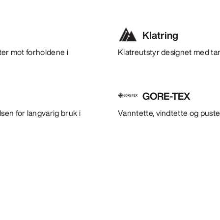
Klatring
ter mot forholdene i
Klatreutstyr designet med tan
GORE-TEX
en for langvarig bruk i
Vanntette, vindtette og puste