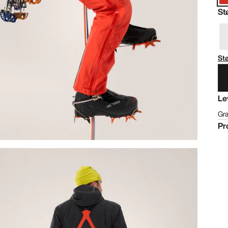
St
St
Le
Gra
Pr