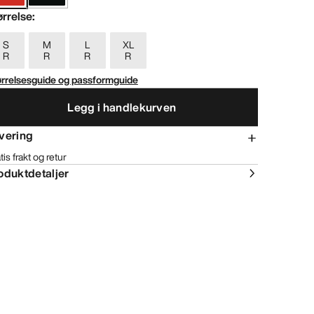
ørrelse
:
S
M
L
XL
R
R
R
R
ørrelsesguide og passformguide
Legg i handlekurven
vering
tis frakt og retur
oduktdetaljer