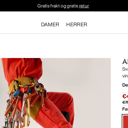
Gratis frakt og gratis
retur
DAMER
HERRER
A
Sv
vi
De
€
€7
Fa