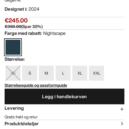
Designet i
:
2024
€245.00
€350.00
(
Spar
30
%)
Farge med rabatt
:
Nightscape
Størrelse
:
XS
S
M
L
XL
XXL
Størrelsesguide og passformguide
Legg i handlekurven
Levering
Gratis frakt og retur
Produktdetaljer