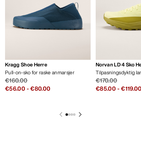
Kragg Shoe Herre
Norvan LD 4 Sko H
Pull-on-sko for raske anmarsjer
Tilpasningsdyktig l
€160.00
€170.00
€56.00
-
€80.00
€85.00
-
€119.0