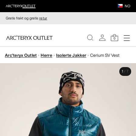
NO
Gratis frakt og gratis
retur
0
Arc'teryx Outlet
Herre
Isolerte Jakker
Cerium SV Vest
DAMER
1
/
7
HERRER