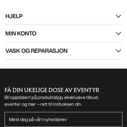
HJELP
MIN KONTO
VASK OG REPARASJON
FÅ DIN UKELIGE DOSE AV EVENTYR
Bli oppdatert på produktslipp, eksklusive tilbud,
eventer og mer – rett til innboksen din.