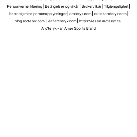
Personvernerklæring
Betingelser og vilkår
Brukervilkår
Tilgjengelighet
Ikke selg mine personopplysninger
arcteryx.com
outlet.arcteryx.com
blog.arcteryx.com
leaf.arcteryx.com
https://resale.arcteryx.ca
Arc'teryx - an Amer Sports Brand