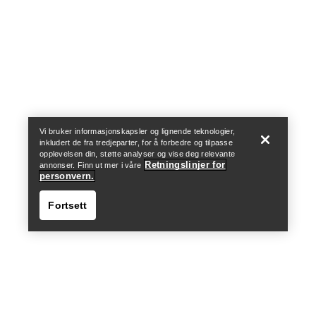
Help
Vi bruker informasjonskapsler og lignende teknologier,
inkludert de fra tredjeparter, for å forbedre og tilpasse
opplevelsen din, støtte analyser og vise deg relevante
Retningslinjer for
annonser. Finn ut mer i våre
personvern.
Fortsett
Help