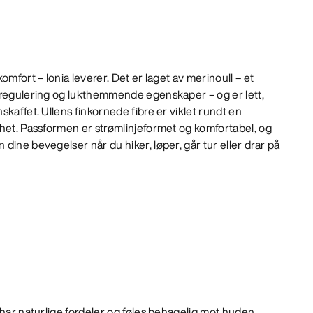
omfort – Ionia leverer. Det er laget av merinoull – et
rregulering og lukthemmende egenskaper – og er lett,
kaffet. Ullens finkornede fibre er viklet rundt en
rhet. Passformen er strømlinjeformet og komfortabel, og
dine bevegelser når du hiker, løper, går tur eller drar på
e har naturlige fordeler og føles behagelig mot huden.