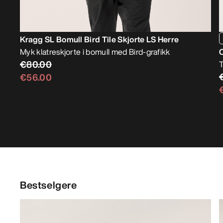
Kragg SL Bomull Bird Tile Skjorte LS Herre
Myk klatreskjorte i bomull med Bird-grafikk
€80.00
T
€56.00
Bestselgere