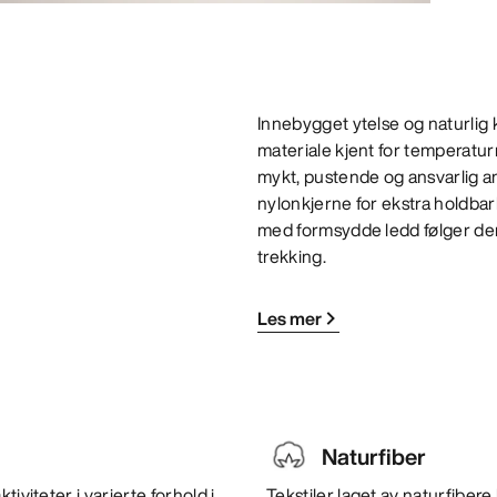
Innebygget ytelse og naturlig k
materiale kjent for temperatu
mykt, pustende og ansvarlig ans
nylonkjerne for ekstra holdba
med formsydde ledd følger den 
trekking.
Les mer
Naturfiber
iviteter i varierte forhold i
Tekstiler laget av naturfiber