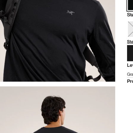
St
St
Le
Gra
Pr