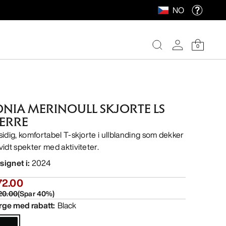
NO
0
ONIA MERINOULL SKJORTE LS
ERRE
lsidig, komfortabel T-skjorte i ullblanding som dekker
 vidt spekter med aktiviteter.
signet i
:
2024
72.00
20.00
(
Spar
40
%)
rge med rabatt
:
Black