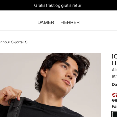
Gratis frakt og gratis
retur
DAMER
HERRER
rinoull Skjorte LS
I
H
Al
et
De
€
€1
Fa