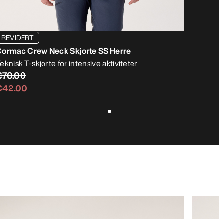
REVIDERT
Cormac Crew Neck Skjorte SS Herre
eknisk T-skjorte for intensive aktiviteter
€70.00
€42.00