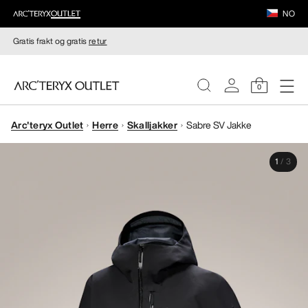
NO
Gratis frakt og gratis
retur
0
Arc'teryx Outlet
Herre
Skalljakker
Sabre SV Jakke
DAMER
1
/
3
HERRER