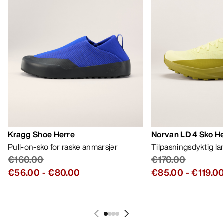
Kragg Shoe Herre
Norvan LD 4 Sko H
Pull-on-sko for raske anmarsjer
Tilpasningsdyktig l
€160.00
€170.00
€56.00
-
€80.00
€85.00
-
€119.0