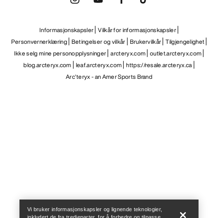
Informasjonskapsler
Vilkår for informasjonskapsler
Personvernerklæring
Betingelser og vilkår
Brukervilkår
Tilgjengelighet
Ikke selg mine personopplysninger
arcteryx.com
outlet.arcteryx.com
blog.arcteryx.com
leaf.arcteryx.com
https://resale.arcteryx.ca
Arc'teryx - an Amer Sports Brand
Help
Vi bruker informasjonskapsler og lignende teknologier,
inkludert de fra tredjeparter, for å forbedre og tilpasse