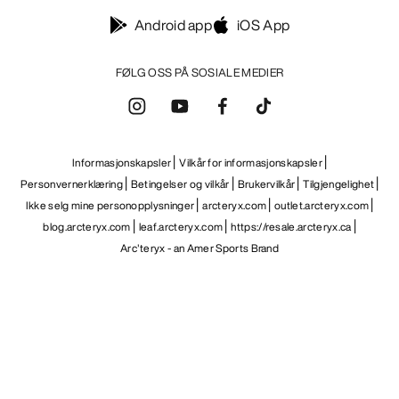
Android app
iOS App
FØLG OSS PÅ SOSIALE MEDIER
Informasjonskapsler
Vilkår for informasjonskapsler
Personvernerklæring
Betingelser og vilkår
Brukervilkår
Tilgjengelighet
Ikke selg mine personopplysninger
arcteryx.com
outlet.arcteryx.com
blog.arcteryx.com
leaf.arcteryx.com
https://resale.arcteryx.ca
Arc'teryx - an Amer Sports Brand