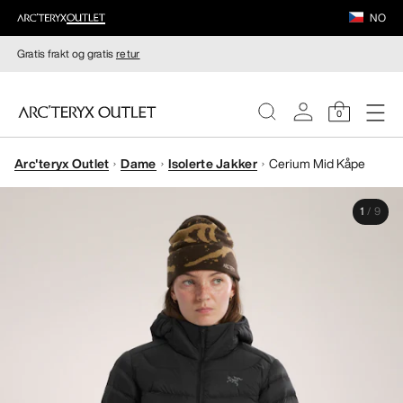
NO
Gratis frakt og gratis
retur
0
Arc'teryx Outlet
Dame
Isolerte Jakker
Cerium Mid Kåpe
DAMER
1
/
9
HERRER