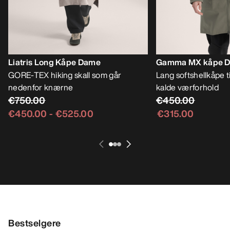
Liatris Long Kåpe Dame
Gamma MX kåpe 
GORE-TEX hiking skall som går
Lang softshellkåpe t
nedenfor knærne
kalde værforhold
€750.00
€450.00
€450.00
-
€525.00
€315.00
Bestselgere