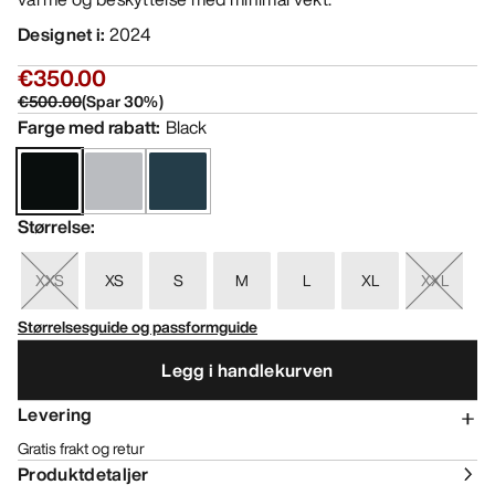
Designet i
:
2024
€350.00
€500.00
(
Spar
30
%)
Farge med rabatt
:
Black
Størrelse
:
XXS
XS
S
M
L
XL
XXL
Størrelsesguide og passformguide
Legg i handlekurven
Levering
Gratis frakt og retur
Produktdetaljer