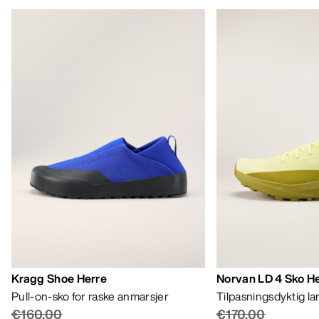
Kragg Shoe Herre
Norvan LD 4 Sko H
Pull-on-sko for raske anmarsjer
Tilpasningsdyktig l
€160.00
€170.00