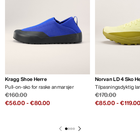
Kragg Shoe Herre
Norvan LD 4 Sko H
Pull-on-sko for raske anmarsjer
Tilpasningsdyktig l
€160.00
€170.00
€56.00
-
€80.00
€85.00
-
€119.0
HJELP
MIN KONTO