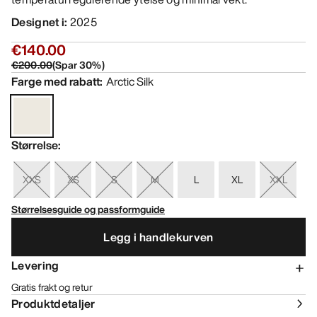
Designet i
:
2025
€140.00
€200.00
(
Spar
30
%)
Farge med rabatt
:
Arctic Silk
Størrelse
:
XXS
XS
S
M
L
XL
XXL
Størrelsesguide og passformguide
Legg i handlekurven
Levering
Gratis frakt og retur
Produktdetaljer