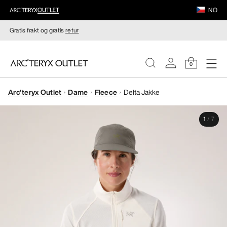
NO
Gratis frakt og gratis
retur
0
Arc'teryx Outlet
Dame
Fleece
Delta Jakke
DAMER
1
/
7
HERRER