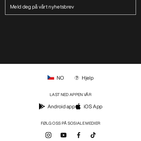
NO
Hjelp
LAST NED APPEN VÅR
Android app
iOS App
FØLG OSS PÅ SOSIALE MEDIER
Informasjonskapsler
Vilkår for informasjonskapsler
Personvernerklæring
Betingelser og vilkår
Brukervilkår
Tilgjengelighet
Ikke selg mine personopplysninger
arcteryx.com
outlet.arcteryx.com
blog.arcteryx.com
leaf.arcteryx.com
https://resale.arcteryx.ca
Arc'teryx - an Amer Sports Brand