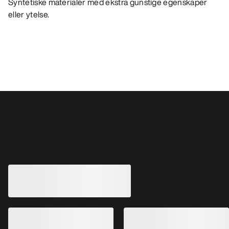
Syntetiske materialer med ekstra gunstige egenskaper
eller ytelse.
Andre produkter du kanskje vil like