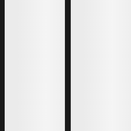
Delta Jakke Dame
Cerium Jakke Dam
Varm, pustende fleecejakke - laget for
Varm, allsidig og let
å yte
€380.00
€200.00
€266.00
€120.00