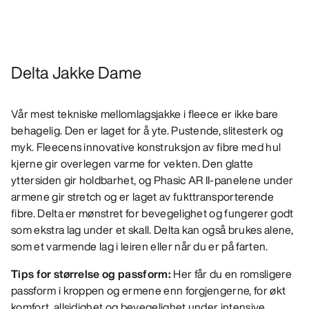
Delta Jakke Dame
Vår mest tekniske mellomlagsjakke i fleece er ikke bare
behagelig. Den er laget for å yte. Pustende, slitesterk og
myk. Fleecens innovative konstruksjon av fibre med hul
kjerne gir overlegen varme for vekten. Den glatte
yttersiden gir holdbarhet, og Phasic AR II-panelene under
armene gir stretch og er laget av fukttransporterende
fibre. Delta er mønstret for bevegelighet og fungerer godt
som ekstra lag under et skall. Delta kan også brukes alene,
som et varmende lag i leiren eller når du er på farten.
Tips for størrelse og passform:
Her får du en romsligere
passform i kroppen og ermene enn forgjengerne, for økt
komfort, allsidighet og bevegelighet under intensive