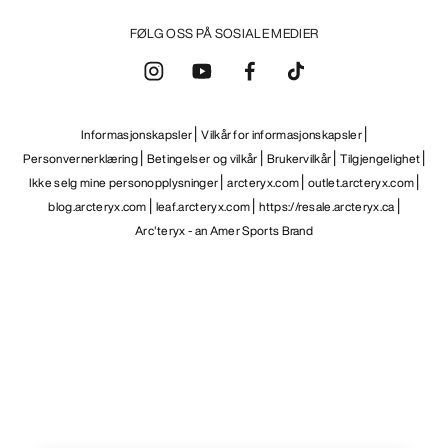
FØLG OSS PÅ SOSIALE MEDIER
Informasjonskapsler
Vilkår for informasjonskapsler
Personvernerklæring
Betingelser og vilkår
Brukervilkår
Tilgjengelighet
Ikke selg mine personopplysninger
arcteryx.com
outlet.arcteryx.com
blog.arcteryx.com
leaf.arcteryx.com
https://resale.arcteryx.ca
Arc'teryx - an Amer Sports Brand
Help