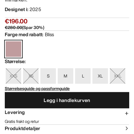
Designet i
:
2025
€196.00
€280.00
(
Spar
30
%)
Farge med rabatt
:
Bliss
Størrelse
:
XXS
XS
S
M
L
XL
XXL
Størrelsesguide og passformguide
Legg i handlekurven
Levering
Gratis frakt og retur
Produktdetaljer