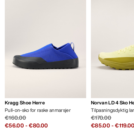
Kragg Shoe Herre
Norvan LD 4 Sko H
Pull-on-sko for raske anmarsjer
Tilpasningsdyktig l
€160.00
€170.00
€56.00
-
€80.00
€85.00
-
€119.0