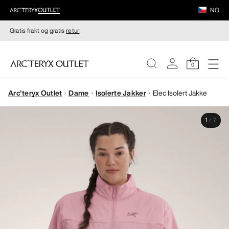
NO
Gratis frakt og gratis
retur
0
Arc'teryx Outlet
Dame
Isolerte Jakker
Elec Isolert Jakke
DAMER
1
/
7
HERRER