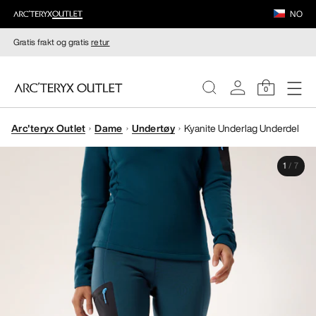
NO
Gratis frakt og gratis
retur
0
Arc'teryx Outlet
Dame
Undertøy
Kyanite Underlag Underdel
DAMER
1
/
7
HERRER