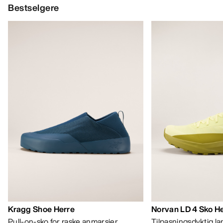
Bestselgere
Kragg Shoe Herre
Norvan LD 4 Sko H
Pull-on-sko for raske anmarsjer
Tilpasningsdyktig l