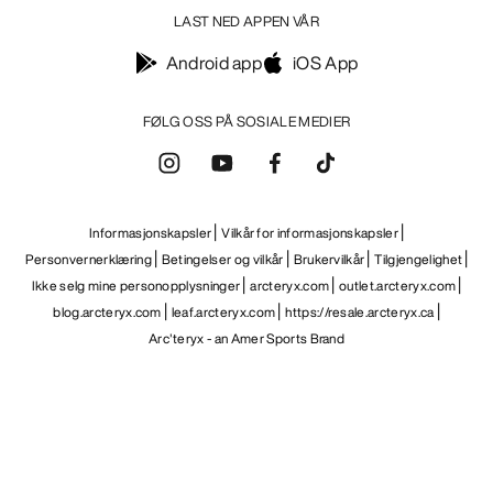
LAST NED APPEN VÅR
Android app
iOS App
FØLG OSS PÅ SOSIALE MEDIER
Informasjonskapsler
Vilkår for informasjonskapsler
Personvernerklæring
Betingelser og vilkår
Brukervilkår
Tilgjengelighet
Ikke selg mine personopplysninger
arcteryx.com
outlet.arcteryx.com
blog.arcteryx.com
leaf.arcteryx.com
https://resale.arcteryx.ca
Arc'teryx - an Amer Sports Brand