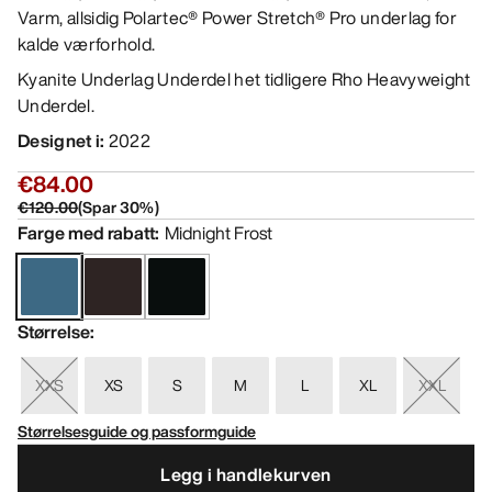
Varm, allsidig Polartec® Power Stretch® Pro underlag for
kalde værforhold.
Kyanite Underlag Underdel het tidligere Rho Heavyweight
Underdel.
Designet i
:
2022
€84.00
€120.00
(
Spar
30
%)
Farge med rabatt
:
Midnight Frost
Størrelse
:
XXS
XS
S
M
L
XL
XXL
Størrelsesguide og passformguide
Legg i handlekurven