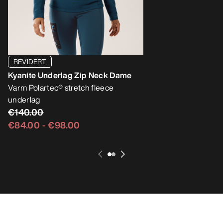
REVIDERT
Kyanite Underlag
Kyanite Underlag Zip Neck Dame
Vår varmeste crew u
fleece
Varm Polartec® stretch fleece
€120.00
underlag
€140.00
€84.00
€84.00
-
€98.00