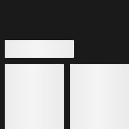
Andre produkter du kanskje vil like
Delta Crew Neck 
Aestas Crew Neck Genser Dame
Varm, pustende og t
Crew-fleece for klatring
fleece
€200.00
€180.00
€140.00
€126.00