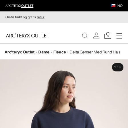
NO
Gratis frakt og gratis
retur
0
Arc'teryx Outlet
Dame
Fleece
Delta Genser Med Rund Hals
DAMER
1
/
6
HERRER