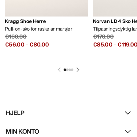
FÅ DIN UKELIGE DOSE AV EVENTYR
Bli oppdatert på produktslipp, eksklusive tilbud,
eventer og mer – rett til innboksen din.
NO
Hjelp