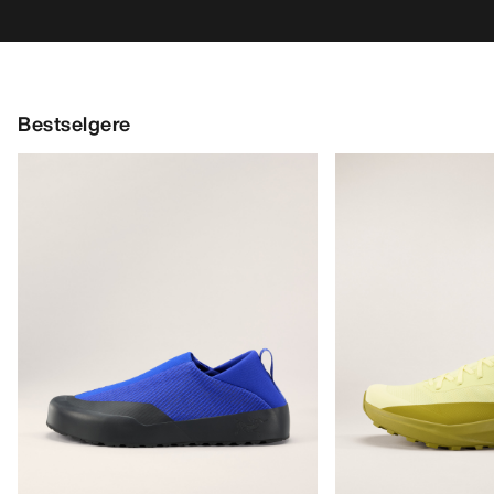
Kragg Shoe Herre
Norvan LD 4 Sko H
Pull-on-sko for raske anmarsjer
Tilpasningsdyktig l
€160.00
€170.00
€56.00
-
€80.00
€85.00
-
€119.0
HJELP
MIN KONTO
VASK OG REPARASJON