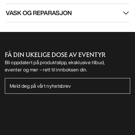
LAST NED APPEN VÅR
Android app
iOS App
FØLG OSS PÅ SOSIALE MEDIER
Informasjonskapsler
Vilkår for informasjonskapsler
Personvernerklæring
Betingelser og vilkår
Brukervilkår
Tilgjengelighet
Ikke selg mine personopplysninger
arcteryx.com
outlet.arcteryx.com
blog.arcteryx.com
leaf.arcteryx.com
https://resale.arcteryx.ca
Arc'teryx - an Amer Sports Brand