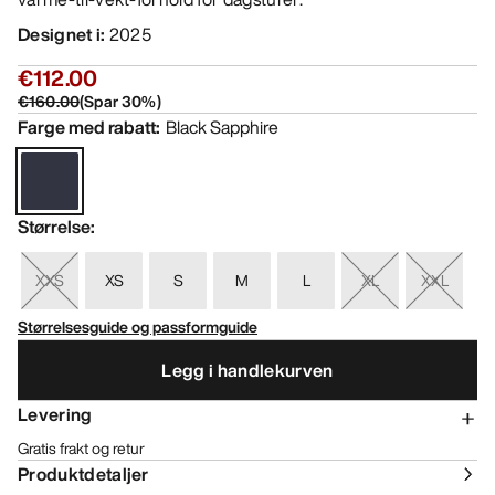
Designet i
:
2025
€112.00
€160.00
(
Spar
30
%)
Farge med rabatt
:
Black Sapphire
Størrelse
:
XXS
XS
S
M
L
XL
XXL
Størrelsesguide og passformguide
Legg i handlekurven
Levering
Gratis frakt og retur
Produktdetaljer