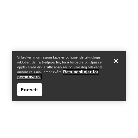
Help
Vi bruker informasjonskapsler og lignende teknologier,
inkludert de fra tredjeparter, for å forbedre og tilpasse
opplevelsen din, støtte analyser og vise deg relevante
Retningslinjer for
annonser. Finn ut mer i våre
personvern.
Fortsett
Help