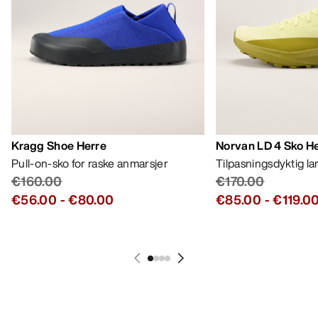
Kragg Shoe Herre
Norvan LD 4 Sko H
Pull-on-sko for raske anmarsjer
Tilpasningsdyktig l
€160.00
€170.00
€56.00
-
€80.00
€85.00
-
€119.0