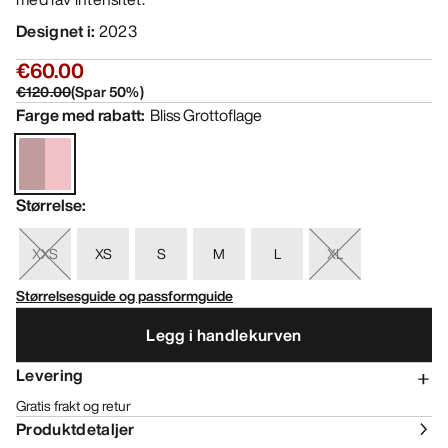
Designet i
:
2023
€60.00
€120.00
(
Spar
50
%)
Farge med rabatt
:
Bliss Grottoflage
Størrelse
:
XXS
XS
S
M
L
XL
Størrelsesguide og passformguide
Legg i handlekurven
Levering
Gratis frakt og retur
Produktdetaljer