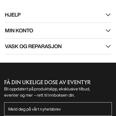
HJELP
MIN KONTO
VASK OG REPARASJON
FÅ DIN UKELIGE DOSE AV EVENTYR
Bli oppdatert på produktslipp, eksklusive tilbud,
eventer og mer – rett til innboksen din.