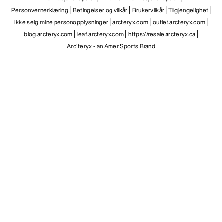
Personvernerklæring
Betingelser og vilkår
Brukervilkår
Tilgjengelighet
Ikke selg mine personopplysninger
arcteryx.com
outlet.arcteryx.com
blog.arcteryx.com
leaf.arcteryx.com
https://resale.arcteryx.ca
Arc'teryx - an Amer Sports Brand