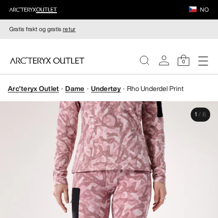
NO
Gratis frakt og gratis
retur
0
Arc'teryx Outlet
Dame
Undertøy
Rho Underdel Print
DAMER
1
/
6
HERRER