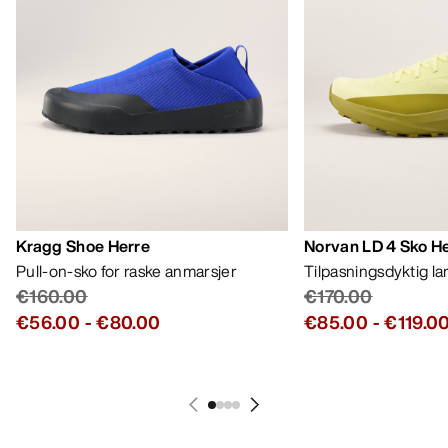
HJELP
MIN KONTO
VASK OG REPARASJON
FÅ DIN UKELIGE DOSE AV EVENTYR
Bli oppdatert på produktslipp, eksklusive tilbud,
eventer og mer – rett til innboksen din.