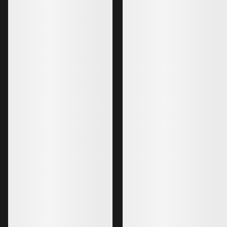
€154.00
€45.00
Bestselgere