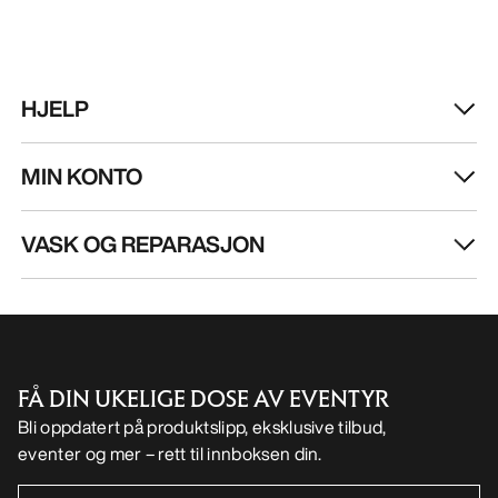
NO
Hjelp
LAST NED APPEN VÅR
Android app
iOS App
FØLG OSS PÅ SOSIALE MEDIER
Informasjonskapsler
Vilkår for informasjonskapsler
Personvernerklæring
Betingelser og vilkår
Brukervilkår
Tilgjengelighet