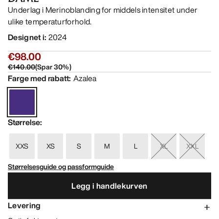
Underlag i Merinoblanding for middels intensitet under
ulike temperaturforhold.
Designet i
:
2024
€98.00
€140.00
(
Spar
30
%)
Farge med rabatt
:
Azalea
Størrelse
:
XXS
XS
S
M
L
XL
XXL
Størrelsesguide og passformguide
Legg i handlekurven
Levering