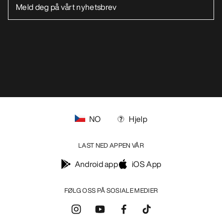
Ikke selg mine personopplysninger
arcteryx.com
outlet.arcteryx.com
blog.arcteryx.com
leaf.arcteryx.com
https://resale.arcteryx.ca
Arc'teryx - an Amer Sports Brand