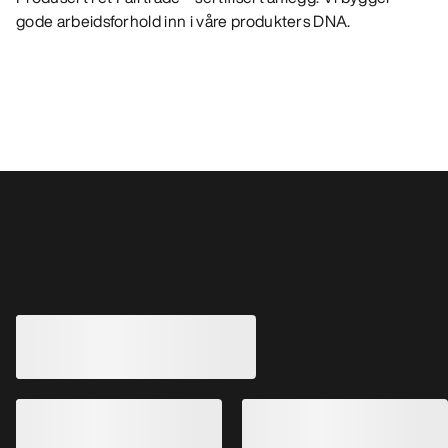
gode arbeidsforhold inn i våre produkters DNA.
Andre produkter du kanskje vil like
Hallam Merinoull Hettegenser Dame
Taema Hettegense
Sømløs 3D-strikk, mellomlag i Merino-
blanding
Lett og pustende te
€220.00
€90.00