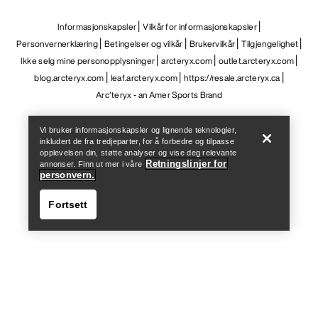
Help
Vi bruker informasjonskapsler og lignende teknologier,
inkludert de fra tredjeparter, for å forbedre og tilpasse
opplevelsen din, støtte analyser og vise deg relevante
Retningslinjer for
annonser. Finn ut mer i våre
personvern.
Fortsett
Help