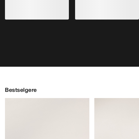
Kragg Shoe Herre
Norvan LD 4 Sko H
Pull-on-sko for raske anmarsjer
Tilpasningsdyktig l
€160.00
€170.00
€56.00
-
€80.00
€85.00
-
€119.0