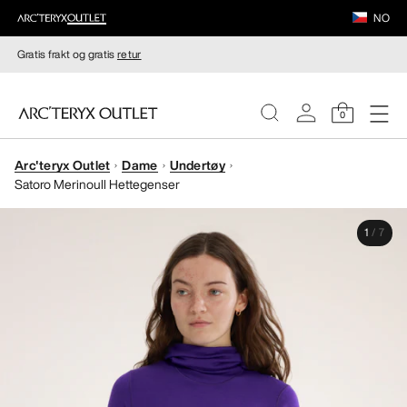
NO
Gratis frakt og gratis
retur
0
Arc'teryx Outlet
Dame
Undertøy
DAMER
Satoro Merinoull Hettegenser
HERRER
1
/
7