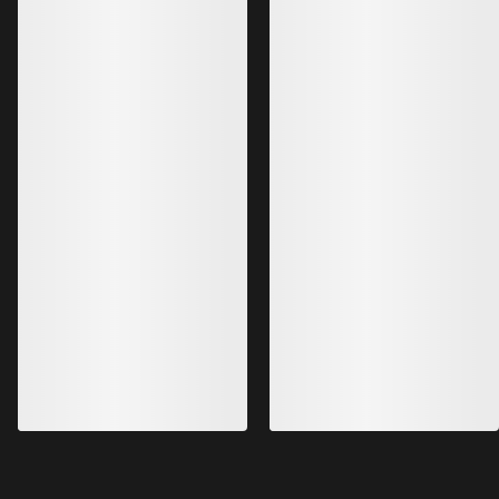
Rush selebukse Dame
Selebukse spesielt laget for krevende
dager
€750.00
€375.00
-
€450.00
Bestselgere