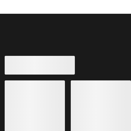
Andre produkter du kanskje vil like
Alpha SV selebuk
Maksimal beskyttel
alpine forhold
€750.00
€450.00