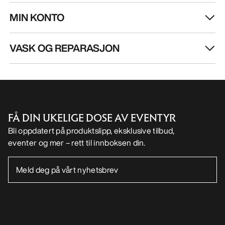
FÅ DIN UKELIGE DOSE AV EVENTYR
Bli oppdatert på produktslipp, eksklusive tilbud,
eventer og mer – rett til innboksen din.
NO
Hjelp
LAST NED APPEN VÅR
Android app
iOS App