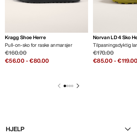
HJELP
MIN KONTO
VASK OG REPARASJON