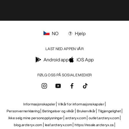
FØLG OSS PÅ SOSIALE MEDIER
Informasjonskapsler
Vilkår for informasjonskapsler
Personvernerklæring
Betingelser og vilkår
Brukervilkår
Tilgjengelighet
Ikke selg mine personopplysninger
arcteryx.com
outlet.arcteryx.com
blog.arcteryx.com
leaf.arcteryx.com
https://resale.arcteryx.ca
Arc'teryx - an Amer Sports Brand
Help