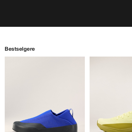
Kragg Shoe Herre
Norvan LD 4 Sko H
Pull-on-sko for raske anmarsjer
Tilpasningsdyktig l
€160.00
€170.00
€56.00
-
€80.00
€85.00
-
€119.0