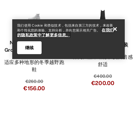
我们使用 Cookie 和类似技术，包括来自第三方的技术，来改善
在我们
和个性化您的体验、支持分析，并向您展示相关广告。
VEILANCE
的隐私政策中了解更多信息。
Norvan 4 Nivalis GTX
Demlo背心连衣裙 女装
继续
Grotto Shoe 越野跑鞋 女装
休闲风格，让你在夏日倍感
适应多种地形的冬季越野跑
舒适
鞋
€400.00
€260.00
€200.00
€156.00
Help
比较
比较