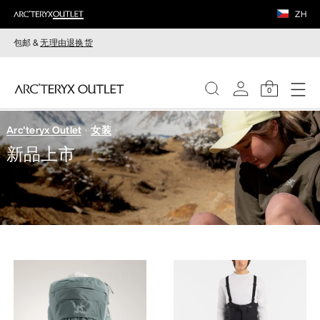
ZH
包邮 &
无理由退换货
0
Arc'teryx Outlet
女装
女装
新品上市
男装