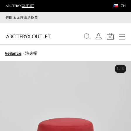
ZH
包邮 &
无理由退换货
0
Veilance
渔夫帽
女装
1
/
6
男装