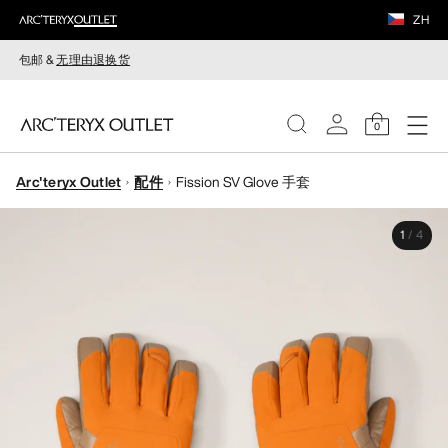
ZH
包邮 &
无理由退换货
0
Arc'teryx Outlet
配件
Fission SV Glove 手套
女装
1
/
4
男装