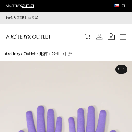
ZH
包邮 &
无理由退换货
0
Arc'teryx Outlet
配件
Gothic手套
女装
1
/
4
男装