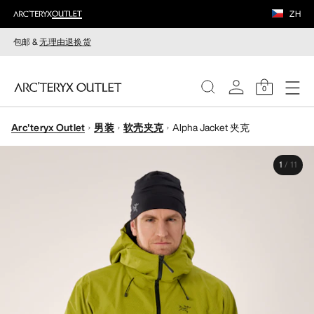
ZH
包邮 &
无理由退换货
0
Arc'teryx Outlet
男装
软壳夹克
Alpha Jacket 夹克
女装
1
/
11
男装