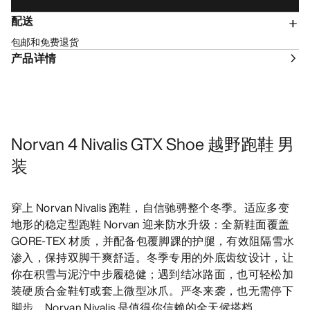
配送
包邮和免费退货
产品详情
Norvan 4 Nivalis GTX Shoe 越野跑鞋 男
装
穿上 Norvan Nivalis 跑鞋，自信驰骋整个冬季。适应多变
地形的稳定型跑鞋 Norvan 迎来防水升级：全新鞋面覆盖
GORE-TEX 材质，并配备包覆脚踝的护腿，有效阻隔雪水
渗入，保持双脚干爽舒适。冬季专用的外底齿纹设计，让
你在积雪与泥泞中步履稳健；遇到结冰路面，也可轻松加
装硬质合金鞋钉或套上微型冰爪。严冬来袭，也无需停下
脚步，Norvan Nivalis 是值得你信赖的全天候搭档。