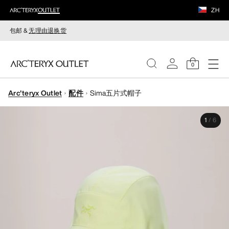
ZH
包邮 &
无理由退换货
0
Arc'teryx Outlet
配件
Sima五片式帽子
女装
1
/
6
男装