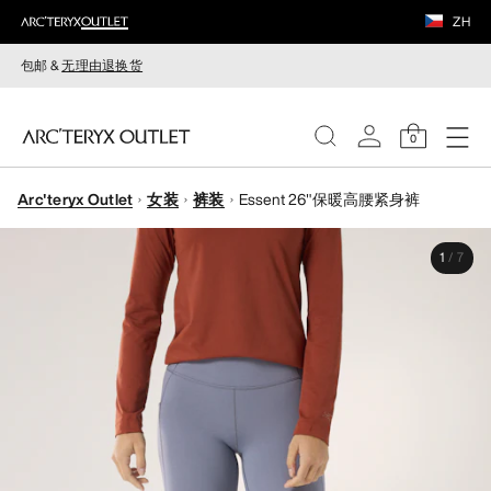
ZH
包邮 &
无理由退换货
0
Arc'teryx Outlet
女装
裤装
Essent 26"保暖高腰紧身裤
女装
1
/
7
男装