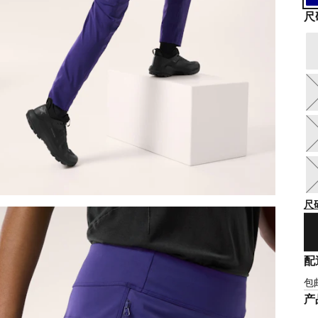
尺
尺
配
包
产