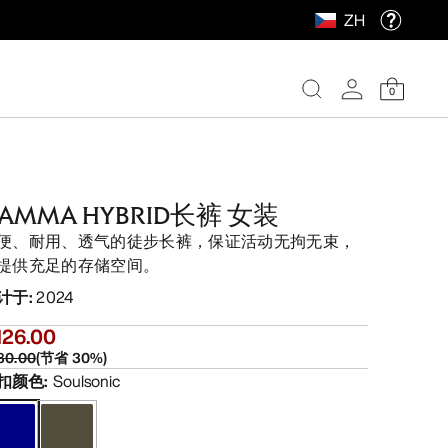
ZH
0
AMMA HYBRID长裤 女装
便、耐用、透气的徒步长裤，保证活动无拘无束，
提供充足的存储空间。
计于
:
2024
126.00
80.00
(
节省
30
%)
扣颜色
:
Soulsonic