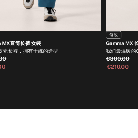
修改
a MX直筒长裤 女装
Gamma MX 
软壳长裤，拥有干练的造型
我们最温暖的G
00
€300.00
00
€210.00