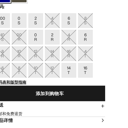
码
:
00
0
2
4
6
8
S
S
S
S
S
S
10
00
0
2
4
6
S
R
R
R
R
R
8
10
12
14
16
4
R
R
R
R
R
T
6
8
10
12
14
16
T
T
T
T
T
T
码表和版型指南
添加到购物车
送
邮和免费退货
品详情