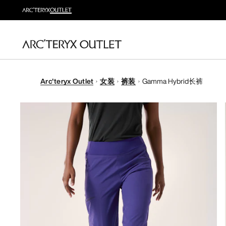
Arc'teryx Outlet
女装
裤装
Gamma Hybrid长裤