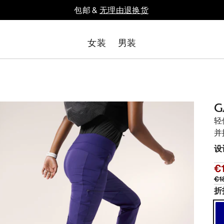
包邮 &
无理由退换货
女装
男装
G
轻
并
设
€
€1
折